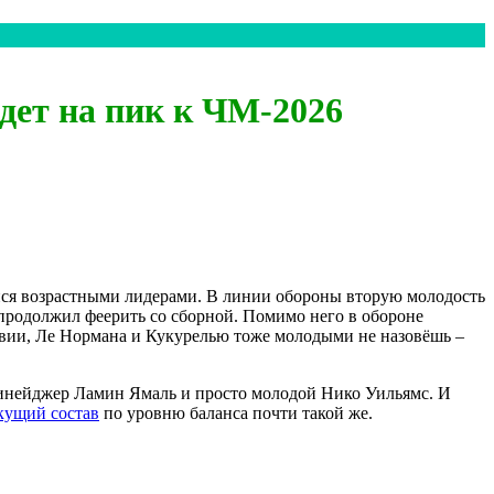
дет на пик к ЧМ-2026
ся возрастными лидерами. В линии обороны вторую молодость
о продолжил феерить со сборной. Помимо него в обороне
авии, Ле Нормана и Кукурелью тоже молодыми не назовёшь –
тинейджер Ламин Ямаль и просто молодой Нико Уильямс. И
кущий состав
по уровню баланса почти такой же.