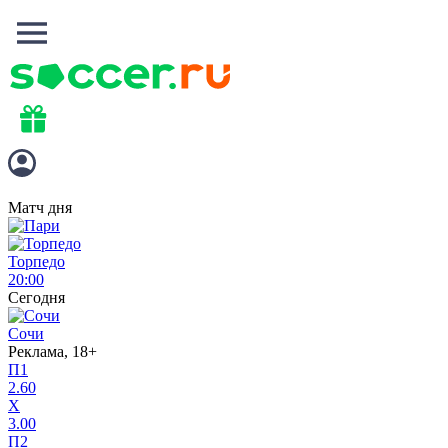
Матч дня
Торпедо
20:00
Сегодня
Сочи
Реклама, 18+
П1
2.60
X
3.00
П2