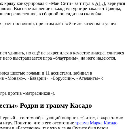
ах кряду конкурировал с «Ман Сити» за титул в
АПЛ
, вернулся
еалом». Высокое давление в каждом турнире закаляет Давида,
ышеперечисленное, в сборной он сидит на скамейке.
рает постоянно, при этом даёт всё те же качества и успел
л удивить, но ещё не закрепился в качестве лидера, считался
 него выстраивается игра «блауграны», на него надеются,
ился шестью голами и 11 ассистами, забивал в
тив «Монако», «Баварии», «Боруссии», «Аталанты» с
игра против «матрасников»).
есты» Родри и травму Касадо
до. Первый – системообразующий опорник «Сити», с «крестами»
 игру. Понятно, что в его отсутствие
травма Марка Касадо
ени в «Барселоне», так что у де ла Фуэнте был резон