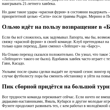
наигрывать 21-летнего хавбека.
Но даже такие удары «красная фурия» в состоянии выдержать 
приоритетной целью «Сити» после травмы Родри. Мерино и Педр
Ольмо идёт на пользу возвращение в «
Если бы всё сложилось, как задумывал Лапорта, мы бы, возмо
связку «красной фурии» в своей команде. Клуб претендовал н
только один переход, Дани сменил «Лейпциг» на «Барсу».
На Ольмо переход сказался положительно. Он узнал, что такое 
«Лейпциге» такого не было). Вдобавок хавбек часто играет с т
Гави, Касадо.
Уильямс после срыва сделки выдаёт не лучший сезон: вингер 
случае футболисту пора бы сменить обстановку и уйти на пов
Пик сборной придётся на большой тур
Все трудности команда переживает сейчас. Если ничто не вме
дядьками-наставниками, Ямаль, Кубарси и другие молодые игро
Фуэнте продолжит развивать тех, с кем работал в молодёжной