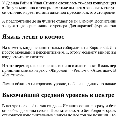
У Давида Райи и Унаи Симона сложилась тяжёлая конкуренция.
в Лигу чемпионов и теперь там тоже пытается завоевать стату
он отлично играет ногами даже под прессингом, это стопроце
А предпочтение де ла Фуэнте отдаёт Унаи Симону. Воспитанник 
заслужить доверие главного тренера. Для «красной фурии» толь
Ямаль летит в космос
На момент, когда испанцы только собирались на Евро-2024, Ла
просто молодым и перспективным. К этому моменту вингер выро
когда что-то не клеится.
И этот переход как физически, так и психологически Ямаль пер
принципиальных играх с «Жироной», «Реалом», «Атлетико». В 
«Бенфикой».
Ламин обжился на взрослом уровне, побывал в диких по накалу
Высочайший средний уровень в центре 
В центре поля всё не так гладко – Испания осталась сразу и 
он выбыл до конца сезона. Показательно, что без Родри «горож
становится дополнительным ударом по всё той же позиции. Пол