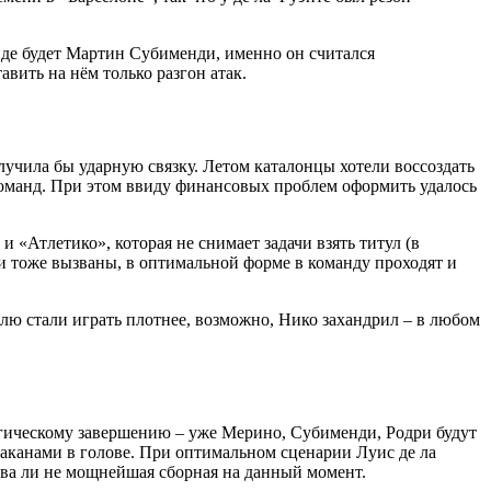
нде будет Мартин Субименди, именно он считался
вить на нём только разгон атак.
лучила бы ударную связку. Летом каталонцы хотели воссоздать
команд. При этом ввиду финансовых проблем оформить удалось
 «Атлетико», которая не снимает задачи взять титул (в
рси тоже вызваны, в оптимальной форме в команду проходят и
лю стали играть плотнее, возможно, Нико захандрил – в любом
логическому завершению – уже Мерино, Субименди, Родри будут
раканами в голове. При оптимальном сценарии Луис де ла
едва ли не мощнейшая сборная на данный момент.