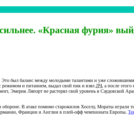
ильнее. «Красная фурия» вый
4. Это был баланс между молодыми талантами и уже сложившими
с режимом и питанием, выдал свой пик и взял
ЛЧ
, а после этог
мент, Эмерик Ляпорт не растерял свой уровень в Саудовской Ар
в обороне. В атаке помимо старожилов Хоселу, Мораты играли 
 Германии, Франции и Англии в плей-офф чемпионата Европы.
Те