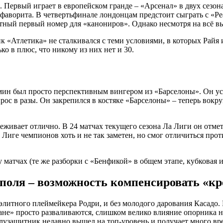
 Первый играет в европейском гранде – «Арсенал» в двух сезон
с фаворита. В четвертьфинале лондонцам предстоит сыграть с «Р
нтный первый номер для «канониров». Однако несмотря на всё в
«Атлетика» не сталкивался с теми условиями, в которых Райя иг
ко в плюс, что никому из них нет и 30.
мин был просто перспективным вингером из «Барселоны». Он успе
с в разы. Он закрепился в костяке «Барселоны» – теперь вокруг
еживает отлично. В 24 матчах текущего сезона Ла Лиги он отмет
Лиге чемпионов хоть и не так заметен, но смог отличиться про
 матчах (те же разборки с «Бенфикой» в общем этапе, кубковая 
поля – возможность компенсировать «кр
без элитного плеймейкера Родри, и без молодого дарования Каса
ане» просто разваливаются, слишком велико влияние опорника на
узащитник недавно вышел на топ-уровень и получает много врем