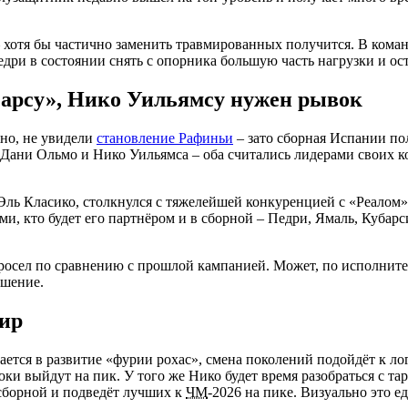
– хотя бы частично заменить травмированных получится. В кома
и в состоянии снять с опорника большую часть нагрузки и оста
Барсу», Нико Уильямсу нужен рывок
жно, не увидели
становление Рафиньи
– зато сборная Испании по
а Дани Ольмо и Нико Уильямса – оба считались лидерами своих 
Эль Класико, столкнулся с тяжелейшей конкуренцией с «Реалом» и
еми, кто будет его партнёром и в сборной – Педри, Ямаль, Куба
просел по сравнению с прошлой кампанией. Может, по исполните
ышение.
нир
шается в развитие «фурии рохас», смена поколений подойдёт к 
ки выйдут на пик. У того же Нико будет время разобраться с та
 сборной и подведёт лучших к
ЧМ
-2026 на пике. Визуально это 