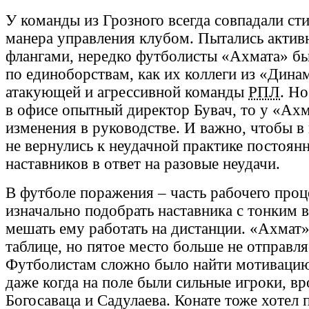
У команды из Грозного всегда совпадали ст
манера управления клубом. Пытались актив
флангами, нередко футболисты «Ахмата» бы
по единоборствам, как их коллеги из «Дина
атакующей и агрессивной команды
РПЛ
. Н
в офисе опытный директор Бувач, то у «Ах
изменения в руководстве. И важно, чтобы в 
не вернулись к неудачной практике постоян
наставников в ответ на разовые неудачи.
В футболе поражения – часть рабочего проц
изначально подобрать наставника с тонким в
мешать ему работать на дистанции. «Ахмат»
таблице, но пятое место больше не отправля
Футболистам сложно было найти мотивацию
даже когда на поле были сильные игроки, в
Богосаваца и Садулаева. Конате тоже хотел 