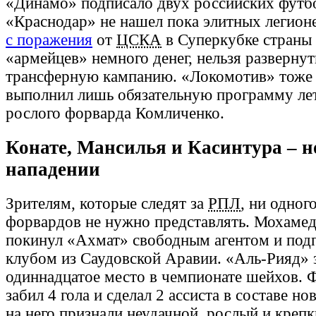
«Динамо» подписало двух российских футб
«Краснодар» не нашел пока элитных легион
с поражения
от
ЦСКА
в Суперкубке страны 
«армейцев» немного денег, нельзя разверну
трансферную кампанию. «Локомотив» тоже 
выполнил лишь обязательную программу лет
рослого форварда Комличенко.
Конате, Мансилья и Касинтура – н
нападении
Зрителям, которые следят за
РПЛ
, ни одног
форвардов не нужно представлять. Мохамед
покинул «Ахмат» свободным агентом и подп
клубом из Саудовской Аравии. «Аль-Рияд» 
одиннадцатое место в чемпионате шейхов. 
забил 4 гола и сделал 2 ассиста в составе но
на него признали неудачной, рослый и креп