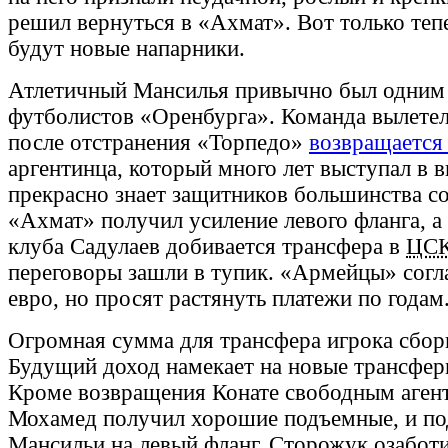
решил вернуться в «Ахмат». Вот только теп
будут новые напарники.
Атлетичный Мансилья привычно был одним 
футболистов «Оренбурга». Команда вылете
после отстранения «Торпедо»
возвращается 
аргентинца, который много лет выступал в 
прекрасно знает защитников большинства с
«Ахмат» получил усиление левого фланга, а
клуба Садулаев добивается трансфера в
ЦС
переговоры зашли в тупик. «Армейцы» согл
евро, но просят растянуть платежи по годам
Огромная сумма для трансфера игрока сбор
Будущий доход намекает на новые трансфер
Кроме возвращения Конате свободным агент
Мохамед получил хорошие подъемные, и по
Мансильи на левый фланг, Сторожук озабот