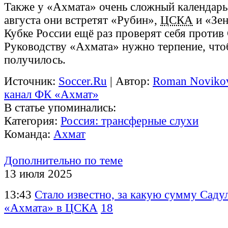
Также у «Ахмата» очень сложный календарь
августа они встретят «Рубин»,
ЦСКА
и «Зе
Кубке России ещё раз проверят себя против
Руководству «Ахмата» нужно терпение, чт
получилось.
Источник:
Soccer.Ru
| Автор:
Roman Noviko
канал ФК «Ахмат»
В статье упоминались:
Категория:
Россия: трансферные слухи
Команда:
Ахмат
Дополнительно по теме
13 июля 2025
13:43
Стало известно, за какую сумму Садул
«Ахмата» в ЦСКА
18