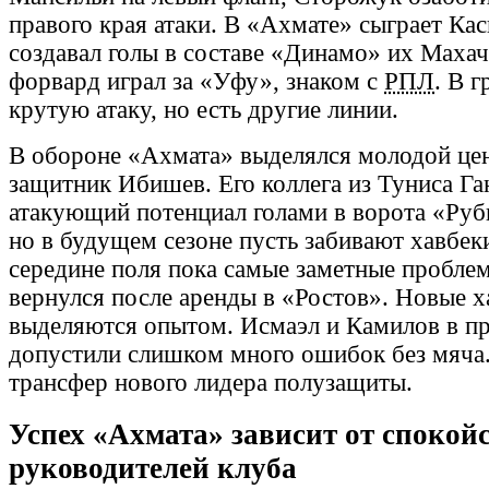
правого края атаки. В «Ахмате» сыграет Ка
создавал голы в составе «Динамо» их Маха
форвард играл за «Уфу», знаком с
РПЛ
. В 
крутую атаку, но есть другие линии.
В обороне «Ахмата» выделялся молодой це
защитник Ибишев. Его коллега из Туниса Г
атакующий потенциал голами в ворота «Руб
но в будущем сезоне пусть забивают хавбек
середине поля пока самые заметные пробле
вернулся после аренды в «Ростов». Новые х
выделяются опытом. Исмаэл и Камилов в п
допустили слишком много ошибок без мяча
трансфер нового лидера полузащиты.
Успех «Ахмата» зависит от спокой
руководителей клуба