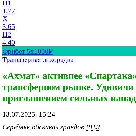
П1
1.77
X
3.65
П2
4.40
Фрибет 5х1000₽
Трансферная лихорадка
«Ахмат» активнее «Спартака»
трансферном рынке. Удивили
приглашением сильных напа
13.07.2025, 15:24
Середняк обскакал грандов
РПЛ
.