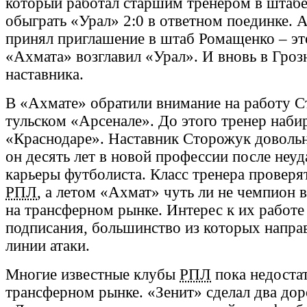
который работал старшим тренером в штабе
обыграть «Урал» 2:0 в ответном поединке. А
принял приглашение в штаб Ромащенко – эт
«Ахмата» возглавил «Урал». И вновь в Гроз
наставника.
В «Ахмате» обратили внимание на работу С
тульском «Арсенале». До этого тренер наби
«Краснодаре». Наставник Сторожук довольн
он десять лет в новой профессии после неу
карьеры футболиста. Класс тренера проверя
РПЛ
, а летом «Ахмат» чуть ли не чемпион 
на трансферном рынке. Интерес к их работ
подписания, большинство из которых напра
линии атаки.
Многие известные клубы
РПЛ
пока недоста
трансферном рынке. «Зенит» сделал два дор