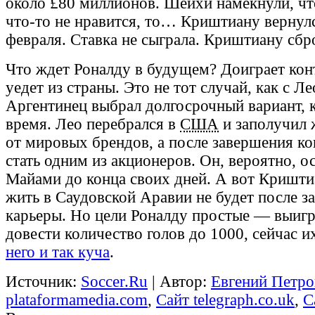
около £80 миллионов. Шейхи намекнули, чт
что-то не нравится, то… Криштиану вернул
февраля. Ставка не сыграла. Криштиану сбр
Что ждет Роналду в будущем? Доиграет конт
уедет из страны. Это не тот случай, как с Л
Аргентинец выбрал долгосрочный вариант, к
время. Лео перебрался в
США
и заполучил 
от мировых брендов, а после завершения к
стать одним из акционеров. Он, вероятно, о
Майами до конца своих дней. А вот Кришти
жить в Саудовской Аравии не будет после з
карьеры. Но цели Роналду простые — выиг
довести количество голов до 1000, сейчас и
него и так куча
.
Источник:
Soccer.Ru
| Автор:
Евгений Петро
plataformamedia.com
,
Сайт telegraph.co.uk
,
С