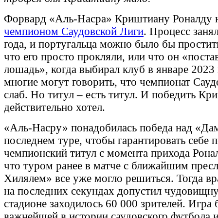
Форвард «Аль-Насра» Криштиану Роналду 
чемпионом Саудовской Лиги
. Процесс заня
года, и португальца можно было бы простит
что его просто прокляли, или что он «постав
лошадь», когда выбирал клуб в январе 2023 
многие могут говорить, что чемпионат Сау
слаб. Но титул – есть титул. И победить Кр
действительно хотел.
«Аль-Насру» понадобилась победа над «Да
последнем туре, чтобы гарантировать себе 
чемпионский титул с момента прихода Рона
что туром ранее в матче с ближайшим прес
Хилялем» все уже могло решиться. Тогда в
на последних секундах допустил чудовищн
стадионе заходилось 60 000 зрителей. Игра
важнейшей в истории саудовского футбола и