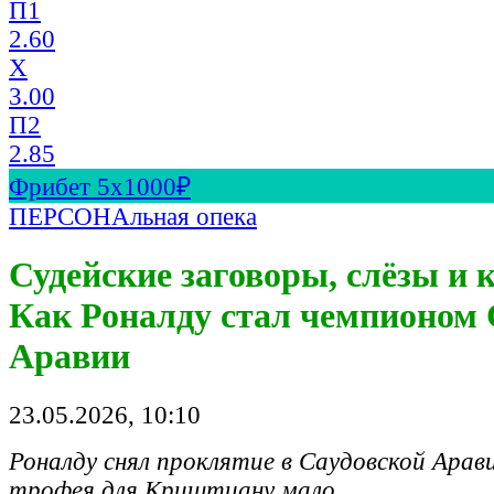
П1
2.60
X
3.00
П2
2.85
Фрибет 5х1000₽
ПЕРСОНАльная опека
Судейские заговоры, слёзы и к
Как Роналду стал чемпионом 
Аравии
23.05.2026, 10:10
Роналду снял проклятие в Саудовской Арав
трофея для Криштиану мало.