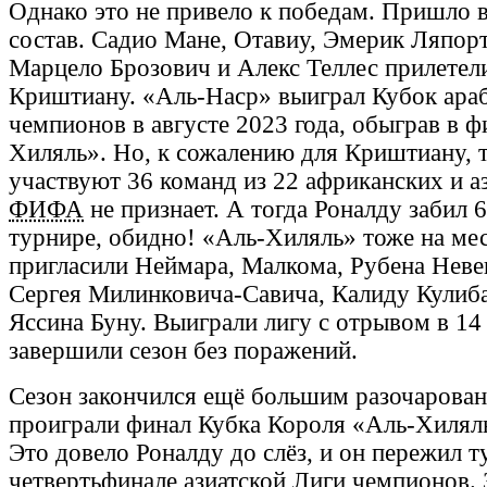
Однако это не привело к победам. Пришло 
состав. Садио Мане, Отавиу, Эмерик Ляпорт
Марцело Брозович и Алекс Теллес прилетел
Криштиану. «Аль-Наср» выиграл Кубок ара
чемпионов в августе 2023 года, обыграв в ф
Хиляль». Но, к сожалению для Криштиану, 
участвуют 36 команд из 22 африканских и аз
ФИФА
не признает. А тогда Роналду забил 
турнире, обидно! «Аль-Хиляль» тоже на мес
пригласили Неймара, Малкома, Рубена Неве
Сергея Милинковича-Савича, Калиду Кулиба
Яссина Буну. Выиграли лигу с отрывом в 14
завершили сезон без поражений.
Сезон закончился ещё большим разочарован
проиграли финал Кубка Короля «Аль-Хилялю
Это довело Роналду до слёз, и он пережил т
четвертьфинале азиатской Лиги чемпионов. 