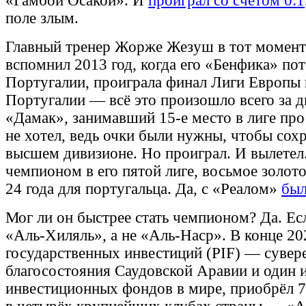
«Гамбой Осакой». И
проиграл со счетом 0:1
поле злым.
Главный тренер Жорже Жезуш в тот момент
вспомнил 2013 год, когда его «Бенфика» пот
Португалии, проиграла финал Лиги Европы 
Португалии — всё это произошло всего за д
«Дамак», занимавший 15-е место в лиге прос
не хотел, ведь очки были нужны, чтобы сох
высшем дивизионе. Но проиграл. И вылетел.
чемпионом в его пятой лиге, восьмое золот
24 года для португальца. Да, с «Реалом»
был
Мог ли он быстрее стать чемпионом? Да. Ес
«Аль-Хиляль», а не «Аль-Наср». В конце 20
государственных инвестиций (PIF) — суве
благосостояния Саудовской Аравии и один 
инвестиционных фондов в мире, приобрёл 7