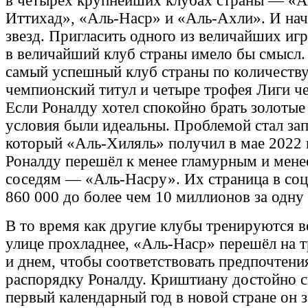
в четырёх крупнейших клубах страны — «А
Иттихад», «Аль-Наср» и «Аль-Ахли». И нач
звезд. Пригласить одного из величайших иг
в величайший клуб страны имело бы смысл
самый успешный клуб страны по количеств
чемпионский титул и четыре трофея Лиги ч
Если Роналду хотел спокойно брать золотые
условия были идеальны. Проблемой стал зап
который «Аль-Хиляль» получил в мае 2022 г
Роналду перешёл к менее гламурным и мен
соседям — «Аль-Насру». Их страница в соц
860 000 до более чем 10 миллионов за одну
В то время как другие клубы тренируются в
улице прохладнее, «Аль-Наср» перешёл на 
и днем, чтобы соответствовать предпочтен
распорядку Роналду. Криштиану достойно с
первый календарный год в новой стране он з