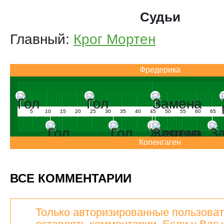
Судьи
Главный:
Крог Мортен
Фредерика
5
10
15
20
25
30
35
40
45
50
55
60
65
Копенгаген
ВСЕ КОММЕНТАРИИ
Только авторизированные пользоват