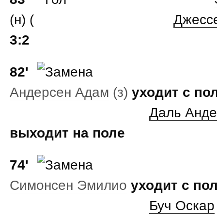
(н) (
Джесс
3:2
82'
Андерсен Адам
(з)
уходит с по
Даль Анде
выходит на поле
74'
Симонсен Эмилио
уходит с по
Буч Оскар