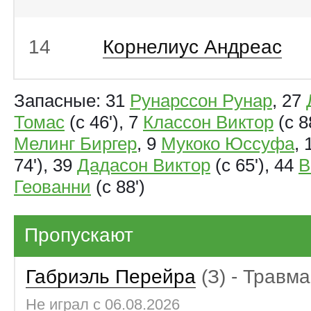
14
Корнелиус Андреас
Запасные: 31
Рунарссон Рунар
, 27
Томас
(с 46'), 7
Классон Виктор
(с 8
Мелинг Биргер
, 9
Мукоко Юссуфа
,
74'), 39
Дадасон Виктор
(с 65'), 44
В
Геованни
(с 88')
Пропускают
Габриэль Перейра
(З) - Травма
Не играл с
06.08.2026