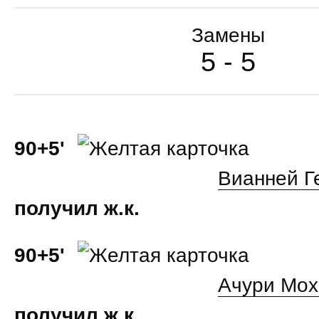
Замены
5 - 5
90+5'
Вианней Г
получил ж.к.
90+5'
Ачури Мо
получил ж.к.