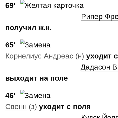
69'
Рипер Фр
получил ж.к.
65'
Корнелиус Андреас
(н)
уходит с
Дадасон В
выходит на поле
46'
Свенн
(з)
уходит с поля
Кудск Йеп