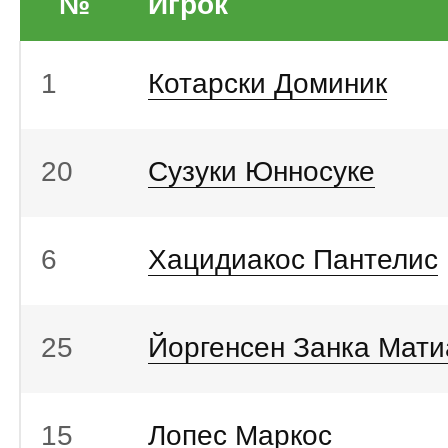
№
Игрок
1
Котарски Доминик
20
Сузуки Юнносуке
6
Хацидиакос Пантелис
25
Йоргенсен Занка Мати
15
Лопес Маркос