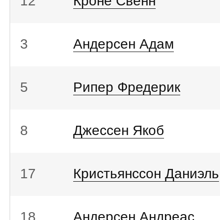
12
Кроне Свенн
3
Андерсен Адам
5
Рипер Фредерик
8
Джессен Якоб
17
Кристьянссон Даниэль
18
Андерсен Андреас