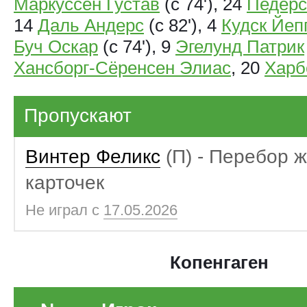
Маркуссен Густав
(с 74'), 24
Педерс
14
Даль Андерс
(с 82'), 4
Кудск Йеп
Буч Оскар
(с 74'), 9
Эгелунд Патрик
Хансборг-Сёренсен Элиас
, 20
Харб
Пропускают
Винтер Феликс
(П) - Перебор 
карточек
Не играл с
17.05.2026
Копенгаген