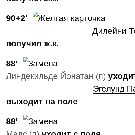
90+2'
Дилейни Т
получил ж.к.
88'
Линдекильде Йонатан
(п)
уходи
Эгелунд П
выходит на поле
88'
Мадс
(п)
уходит с поля