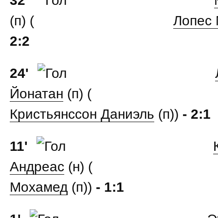
32'
(п) (
Лопес 
2:2
24'
Йонатан
(п) (
Кристьянссон Даниэль
(п))
- 2:1
11'
Андреас
(н) (
Мохамед
(п))
- 1:1