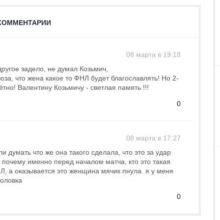
КОММЕНТАРИИ
08 марта в 19:18
другое задело, не думал Козьмич,
за, что жена какое то ФНЛ будет благославлять! Но 2-
тно! Валентину Козьмичу - светлая память !!!
0
08 марта в 17:27
 думать что же она такого сделала, что это за удар
 почему именно перед началом матча, кто это такая
, а оказывается это женщина мячик пнула. я у меня
головка
0