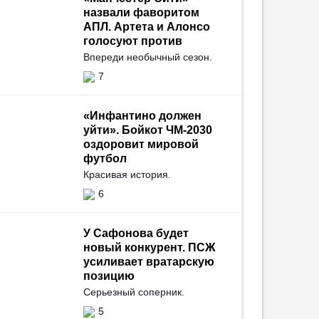
назвали фаворитом
АПЛ. Артета и Алонсо
голосуют против
Впереди необычный сезон.
7
«Инфантино должен
уйти». Бойкот ЧМ-2030
оздоровит мировой
футбол
Красивая история.
6
У Сафонова будет
новый конкурент. ПСЖ
усиливает вратарскую
позицию
Серьезный соперник.
5