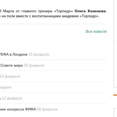
8 Марта от главного тренера «Торпедо»
Олега Кононова
.
и на поле вместе с воспитанницами академии «Торпедо».
Все новости
 УЕФА в Лондоне
25 февраля
 Совете мира
20 февраля
13 февраля
евраля
А
12 февраля
щению конгресса ФИФА
08 февраля