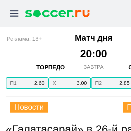
Матч дня
Реклама, 18+
20:00
ТОРПЕДО
ЗАВТРА
П1
2.60
X
3.00
П2
2.85
Новости
«Галатасарай» в 26-й р