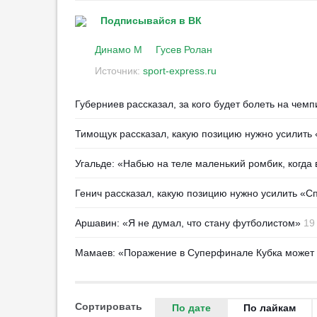
дисквалифицирован на два
Подписывайся в ВК
матча РПЛ
00:56
12
Динамо М
Гусев Ролан
Источник:
sport-express.ru
Волков: «„Акрону“ тяжело
перестроиться после того, что
натворил Тедеев»
Губерниев рассказал, за кого будет болеть на чем
16:21
1
Тимощук рассказал, какую позицию нужно усилить 
«Манчестер Сити» отказался
продавать Родри за 45 млн евро
Угальде: «Набью на теле маленький ромбик, когда
16:07
1
Угальде оценил судейство в
Генич рассказал, какую позицию нужно усилить «С
матчах «Спартака» на старте
сезона
Аршавин: «Я не думал, что стану футболистом»
19
15:42
3
Мамаев: «Поражение в Суперфинале Кубка может 
«Рубин» и «Нефтехимик»
создадут единую систему
подготовки футболистов
15:17
2
Сортировать
По дате
По лайкам