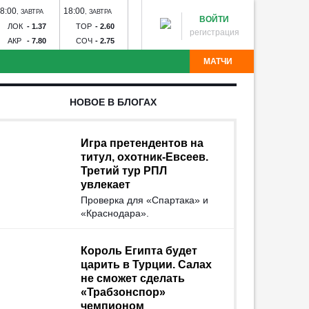
8:00
18:00
20:30
14:30
17:00
,
ЗАВТРА
,
ЗАВТРА
,
ЗАВТРА
,
09 АВГ
,
09 А
ВОЙТИ
ЛОК
-
1.37
ТОР
-
2.60
ЦСК
-
1.54
ДИН
-
1.60
ЗЕН
-
1
регистрация
АКР
-
7.80
СОЧ
-
2.75
РОС
-
6.00
ДИН
-
6.20
РОД
-
1
МАТЧИ
в
Динамо М - Динамо Мхч
Зенит - Родина
Спартак -
НОВОЕ В БЛОГАХ
- Тверь
Строгино - Торпедо
Зенит-Ижевск - Торпедо
альчик - Алания
Волгарь - Победа
Волна - Тюмень
Угадай команду
едо
Знамя Ногинск - Динамо Брянск
Авангард -
Игра претендентов на
титул, охотник-Евсеев.
Третий тур РПЛ
увлекает
Проверка для «Спартака» и
«Краснодара».
Король Египта будет
царить в Турции. Салах
не сможет сделать
«Трабзонспор»
чемпионом