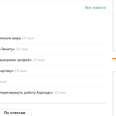
Все новости
пионате мира
19 мая
«Зениту»
19 мая
 выиграем трофей»
19 мая
партаку»
19 мая
 мая
перечеркнуть работу Карседо»
19 мая
По ответам