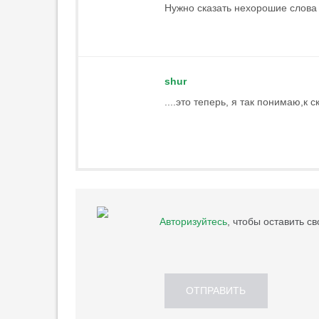
Нужно сказать нехорошие слова 
10:35
1
«Арсенал» может объявить
о трансфере Гимарайнса в
ближайшее время
10:01
3
shur
«Наполи» проявляет интерес
....это теперь, я так понимаю,к ск
к Габриэлу Жезусу
09:39
3
«Челси» согласовал
трансфер защитника «Райо
Вальекано»
09:35
2
«Динамо» ведёт
Авторизуйтесь
, чтобы оставить с
переговоры о трансфере
форварда «Лацио»
08:32
5
КДК РФС дисквалифицировал
ОТПРАВИТЬ
тренера «Уфы» Тетрадзе на
месяц