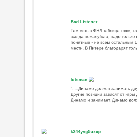
12:59
1
В «Ахмате» сообщили об аренде
Мансильи в «Родину»
Bad Listener
12:01
2
Там есть в ФНЛ таблица тоже, т
всегда пожалуйста, надо только 
Семак раскритиковал
понятные - не всем остальным 1
эффективность Fan ID на матчах
мести. В Питере благодарят тол
РПЛ
11:48
1
Родри согласился перейти в
«Барселону» после разговора с
Фликом
lotsman
11:29
3
".....Динамо должен занимать други
Другие позиции зависят от игры 
ПСЖ может продать
Динамо и занимает. Динамо долж
Сафонова или Шевалье летом
2027 года
11:14
2
Талалаев сообщил, что два
игрока «Балтики» пропустят
k244yvg5uxcp
ближайшие матчи