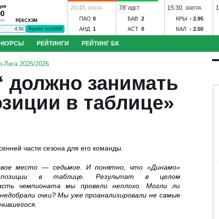
дня
20:45
78'
15:30
1
,
ВЧЕРА
ИДЕТ
,
ЗАВТРА
00
ПАО
0
БАВ
2
КРЫ
-
2.95
РЕКСХЭМ
НЯ
АНД
1
АСТ
0
БАЛ
-
2.50
2
4.50
Фрибет 5х1000₽
НКУРСЫ
РЕЙТИНГИ
РЕЙТИНГ БК
 Советов - Балтика
Локомотив - Акрон
Торпедо - Сочи
ЦСКА - Росто
-Лига 2025/2026
- Победа
Ангушт - Дружба
Астрахань - Машук-КМВ
Динамо Вологда 
“ должно занимать
 - Металлург
Нарт - Динамо Ставрополь
Иртыш - Сатурн
Спартак-Н
нозов
Угадай футболиста
ита - Чертаново
Шумбрат - 2DROTS
Ильпар - Сокол
Ижевск - Торп
озиции в таблице»
повец
Оренбург - Локомотив
сенней части сезона для его команды.
овое место — седьмое. И понятно, что «Динамо»
бол
Конкурс ЧМ-2026
 позиции в таблице. Результат в целом
асть чемпионата мы провели неплохо. Могли ли
 недобрали очки? Мы уже проанализировали не самые
чившегося.