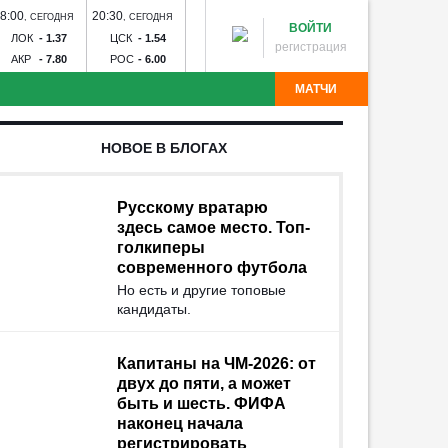
8:00
20:30
14:30
17:00
20:00
,
СЕГОДНЯ
,
СЕГОДНЯ
,
ЗАВТРА
,
ЗАВТРА
,
ЗАВТ
ВОЙТИ
ЛОК
-
1.37
ЦСК
-
1.54
ДИН
-
1.60
ЗЕН
-
1.23
СПА
-
2
регистрация
АКР
-
7.80
РОС
-
6.00
ДИН
-
6.20
РОД
-
15.00
КРА
-
3
МАТЧИ
партак - Краснодар
Рубин - Оренбург
Факел - Ахмат
НОВОЕ В БЛОГАХ
Торпедо
Калуга - Искра
Химик - Носта
Квант -
лна - Тюмень
Звезда - Луки-Энергия
БроукБойз -
Угадай команду
Авангард - Кристалл-МЭЗ
СКА - Спартак
Тосно -
Русскому вратарю
здесь самое место. Топ-
голкиперы
современного футбола
Но есть и другие топовые
кандидаты.
Капитаны на ЧМ-2026: от
двух до пяти, а может
быть и шесть. ФИФА
наконец начала
регистрировать