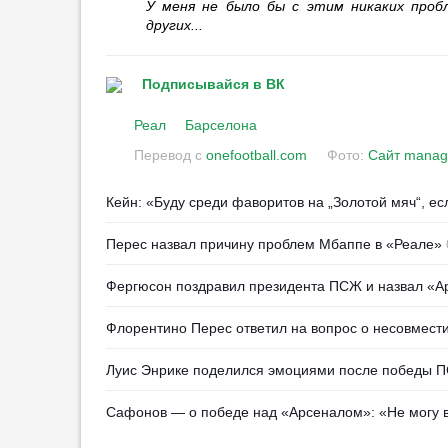
00:19
3
У меня не было бы с этим никаких проб
других...
«Алания» впервые за
несколько лет возвращается на
родной стадион
Подписывайся в ВК
23:26
1
Реал
Барселона
«Ренн» продлил контракт с
Перевод с
onefootball.com
Фото:
Сайт manag
главным тренером
00:50
2
Кейн: «Буду среди фаворитов на „Золотой мяч“, е
Алонсо: «„Челси“ — один из
лучших клубов мира»
Перес назвал причину проблем Мбаппе в «Реале»
00:33
3
Григорян: «Игра „Акрона“ на
Фергюсон поздравил президента ПСЖ и назвал «А
старте сезона выглядит по-
детски»
Флорентино Перес ответил на вопрос о несовмест
00:06
1
Луис Энрике поделился эмоциями после победы П
Голкипером КАМАЗа
интересуются в РПЛ
Сафонов — о победе над «Арсеналом»: «Не могу в
23:58
1