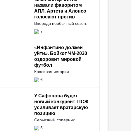
назвали фаворитом
АПЛ. Артета и Алонсо
голосуют против
Впереди необычный сезон.
7
«Инфантино должен
уйти». Бойкот ЧМ-2030
оздоровит мировой
футбол
Красивая история.
6
У Сафонова будет
новый конкурент. ПСЖ
усиливает вратарскую
позицию
Серьезный соперник.
5