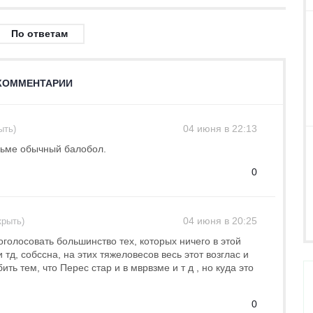
По ответам
КОММЕНТАРИИ
04 июня в 22:13
ыть)
льме обычный балобол.
0
04 июня в 20:25
крыть)
роголосовать большинство тех, которых ничего в этой
тд, собссна, на этих тяжеловесов весь этот возглас и
ть тем, что Перес стар и в мврвзме и т д , но куда это
0