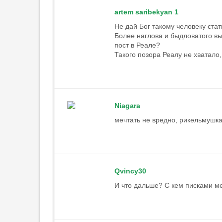
artem saribekyan 1
Не дай Бог такому человеку ста
Более наглова и быдловатого вы
пост в Реале?
Такого позора Реалу не хватало,
Niagara
мечтать не вредно, рикельмушк
Qvincy30
И что дальше? С кем писками м