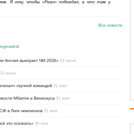
лем. Я хочу, чтобы «Реал» побеждал, а что там у
Все новости
ingmadrid
сли Англия выиграет ЧМ-2026»
02 июня
01 июня
рсенал» скучной командой
31 мая
имости Мбаппе и Винисиуса
31 мая
СЖ в Лиге чемпионов
31 мая
сё это осознать»
30 мая