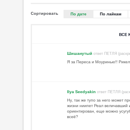
один из фаворитов»
22:36
3
Сортировать
По дате
По лайкам
Компани доволен победой
«Баварии» над «Астон Виллой»
22:26
1
ВСЕ 
Гладилин: «„Спартак“ готов
бороться за чемпионство»
22:11
1
Шишанутый
ответ ПЕТЛЯ (раскр
Я за Переса и Моуринью!! Рике
«Астон Вилла» может
арендовать Эндрика у «Реала»
21:58
3
«Милан» показал третий
комплект формы
Ilya Seedyakin
ответ ПЕТЛЯ (рас
21:58
Ну, так же тупо за него может п
«Манчестер Сити» подпишет
жизни ниипет Реал величавший и 
Рульи из «Марселя»
ориентирован, еще можно усугуби
всеё?
21:42
Карседо уверен, что проблем из-