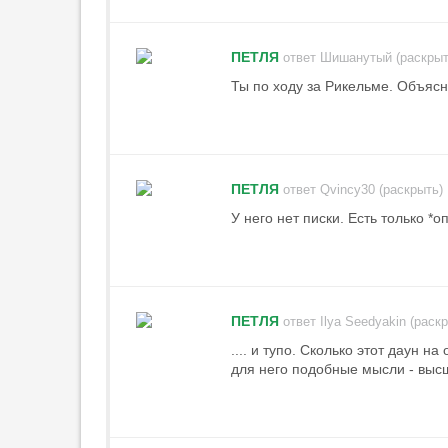
за политики после трансфера
Даку не будет
21:35
ПЕТЛЯ
ответ Шишанутый (раскрыт
«Милан» расторг контракт с
Ты по ходу за Рикельме. Объясн
Беннасером
21:29
1
«Астон Вилла»
представила форму, в
ПЕТЛЯ
ответ Qvincy30 (раскрыть)
которой сыграет за
Суперкубок УЕФА
У него нет писки. Есть только *о
21:13
Аморим: «„Милан“ должен
бороться за победу в Серии А
и Лиге Европы»
ПЕТЛЯ
ответ Ilya Seedyakin (раск
20:58
3
.... и тупо. Сколько этот даун н
Карседо о Жедсоне: «Думаю, он
для него подобные мысли - выс
будет полностью готов к
следующим матчам»
20:48
3