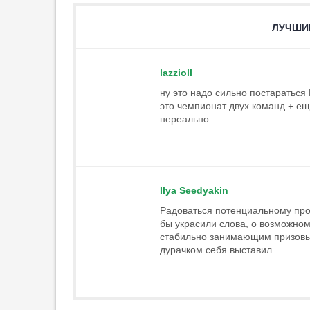
Вратарь «Динамо» Расулов
назвал негативом для команды
травму Лунёва
ЛУЧШИ
23:51
1
«Арсенал» может
lazzioll
переключиться на Годса после
провала с Винисиусом
ну это надо сильно постараться
это чемпионат двух команд + ещ
23:36
1
нереально
«Тоттенхэм» нацелился на
Микаутадзе из «Вильярреала»
23:17
Григорян: «Дзюба может
Ilya Seedyakin
нарушить „кухню“ любого клуба»
23:04
2
Радоваться потенциальному пров
бы украсили слова, о возможном
В Африканской
стабильно занимающим призовые
конфедерации выразили
дурачком себя выставил
поддержку Инфантино
22:55
Тренер «Спартака» перед
матчем с «Краснодаром»: «Это