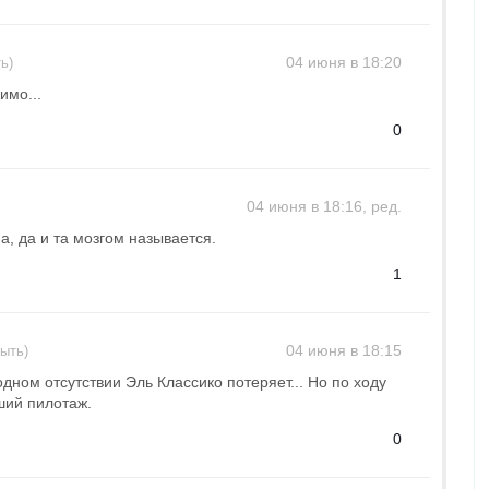
04 июня в 18:20
ь)
имо...
0
04 июня в 18:16, ред.
па, да и та мозгом называется.
1
04 июня в 18:15
рыть)
а одном отсутствии Эль Классико потеряет... Но по ходу
ший пилотаж.
0