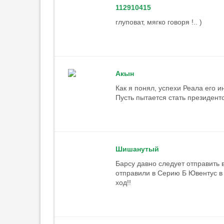
112910415
глуповат, мягко говоря !.. )
Акын
Как я понял, успехи Реала его 
Пусть пытается стать президент
Шишанутый
Барсу давно следует отправить 
отправили в Серию Б Ювентус в
ход!!