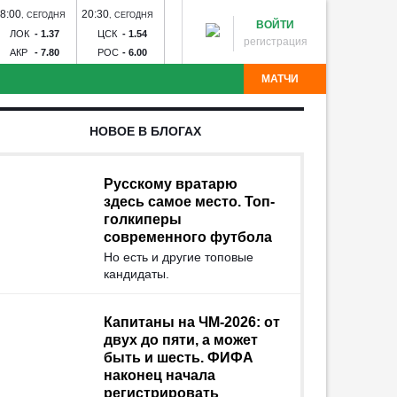
8:00
20:30
14:30
17:00
20:00
,
СЕГОДНЯ
,
СЕГОДНЯ
,
ЗАВТРА
,
ЗАВТРА
,
ЗАВТ
ВОЙТИ
ЛОК
-
1.37
ЦСК
-
1.54
ДИН
-
1.60
ЗЕН
-
1.23
СПА
-
2
регистрация
АКР
-
7.80
РОС
-
6.00
ДИН
-
6.20
РОД
-
15.00
КРА
-
3
МАТЧИ
партак - Краснодар
Рубин - Оренбург
Факел - Ахмат
НОВОЕ В БЛОГАХ
Торпедо
Калуга - Искра
Химик - Носта
Квант -
лна - Тюмень
Звезда - Луки-Энергия
БроукБойз -
Угадай команду
Авангард - Кристалл-МЭЗ
СКА - Спартак
Тосно -
Русскому вратарю
здесь самое место. Топ-
голкиперы
современного футбола
Но есть и другие топовые
кандидаты.
Капитаны на ЧМ-2026: от
двух до пяти, а может
быть и шесть. ФИФА
наконец начала
регистрировать