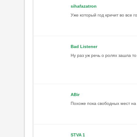
за политики после трансфера
sihafazatron
Даку не будет
21:35
Уже который год кричит во все г
«Милан» расторг контракт с
Беннасером
21:29
1
«Астон Вилла»
Bad Listener
представила форму, в
Ну раз уж речь о ролях зашла т
которой сыграет за
Суперкубок УЕФА
21:13
Аморим: «„Милан“ должен
бороться за победу в Серии А
и Лиге Европы»
ABir
20:58
3
Похоже пока свободных мест на 
Карседо о Жедсоне: «Думаю, он
будет полностью готов к
следующим матчам»
20:48
3
STVA 1