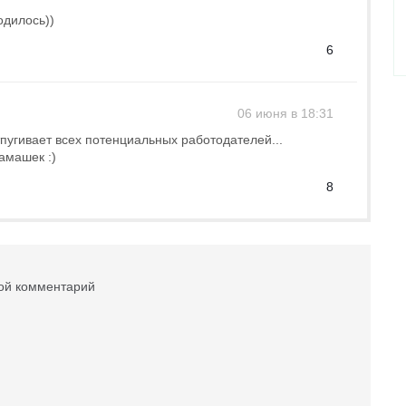
одилось))
6
06 июня в 18:31
пугивает всех потенциальных работодателей...
амашек :)
8
вой комментарий