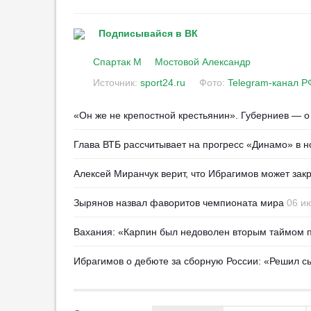
00:19
1
«Алания» впервые за
Подписывайся в ВК
несколько лет возвращается на
родной стадион
Спартак М
Мостовой Александр
23:26
1
Источник:
sport24.ru
Фото:
Telegram-канал 
«Ренн» продлил контракт с
главным тренером
«Он же не крепостной крестьянин». Губерниев — 
00:50
Глава ВТБ рассчитывает на прогресс «Динамо» в н
Алонсо: «„Челси“ — один из
лучших клубов мира»
Алексей Миранчук верит, что Ибрагимов может зак
00:33
Григорян: «Игра „Акрона“ на
Зырянов назвал фаворитов чемпионата мира
06 и
старте сезона выглядит по-
детски»
Вахания: «Карпин был недоволен вторым таймом 
00:06
1
Голкипером КАМАЗа
Ибрагимов о дебюте за сборную России: «Решил с
интересуются в РПЛ
23:58
1