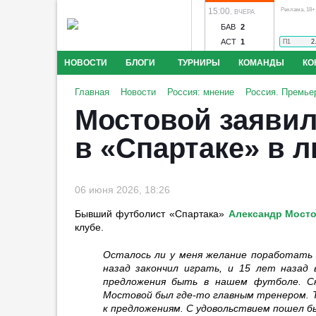
15:00
Реклама, 18+
,
ВЧЕРА
БАВ
2
АСТ
1
П1
2
НОВОСТИ
БЛОГИ
ТУРНИРЫ
КОМАНДЫ
КО
Крылья Советов - Балтика
Локомотив - Акрон
Торпе
Спортдир «Ньюкасла» заявил,
Главная
Новости
Россия: мнение
Россия. Премьер
Амкар - Победа
Ангушт - Дружба
Астрахань - Машу
что клуб не хотел продавать
Мостовой заявил,
Рязань
Муром - Металлург
Нарт - Динамо Ставроп
Гимарайнса
Конкурс прог
Динамо Киров
Чита - Чертаново
Шумбрат - 2DROT
00:59
в «Спартаке» в 
Шексна Череповец
Оренбург - Локомотив
Родина -
«Ливерпуль» договорился об
аренде Араухо у «Барселоны»
00:56
06 июня 2026, 18:26
Норвежская ассоциация
Бывший футболист «Спартака»
Александр Мост
призывает Инфантино уйти в
клубе.
отставку
Фэнтези-фут
00:37
1
Осталось ли у меня желание поработать
назад закончил играть, и 15 лет назад 
Мяч Марадоны «Рука Бога»
предложения быть в нашем футболе. Ск
выставлен на аукцион за 10 млн
Мостовой был где-то главным тренером. Т
евро
к предложениям. С удовольствием пошел бы