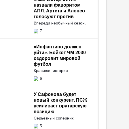
назвали фаворитом
АПЛ. Артета и Алонсо
голосуют против
Впереди необычный сезон.
7
«Инфантино должен
уйти». Бойкот ЧМ-2030
оздоровит мировой
футбол
Красивая история.
6
У Сафонова будет
новый конкурент. ПСЖ
усиливает вратарскую
позицию
Серьезный соперник.
5