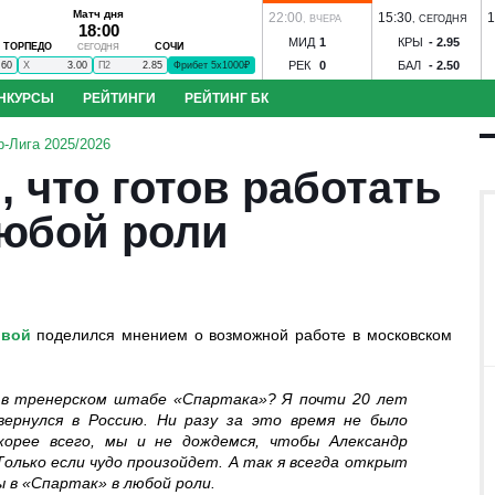
Матч дня
22:00
15:30
1
,
ВЧЕРА
,
СЕГОДНЯ
18:00
МИД
1
КРЫ
-
2.95
ТОРПЕДО
СОЧИ
СЕГОДНЯ
РЕК
0
БАЛ
-
2.50
.60
X
3.00
П2
2.85
Фрибет 5х1000₽
НКУРСЫ
РЕЙТИНГИ
РЕЙТИНГ БК
до - Сочи
ЦСКА - Ростов
Динамо М - Динамо Мхч
Зенит - Родина
С
-Лига 2025/2026
к-КМВ
Динамо Вологда - Тверь
Строгино - Торпедо
Зенит-Ижевск - 
 что готов работать
оль
Иртыш - Сатурн
Спартак-Нальчик - Алания
Волгарь - Победа
Во
нозов
Угадай футболиста
S
Ильпар - Сокол
Ижевск - Торпедо
Знамя Ногинск - Динамо Брянск
любой роли
 Акрон
ЦСКА - Факел
Ростов - Рубин
Краснодар - Ахмат
овой
поделился мнением о возможной работе в московском
бол
Конкурс ЧМ-2026
 в тренерском штабе «Спартака»? Я почти 20 лет
вернулся в Россию. Ни разу за это время не было
орее всего, мы и не дождемся, чтобы Александр
олько если чудо произойдет. А так я всегда открыт
 в «Спартак» в любой роли.