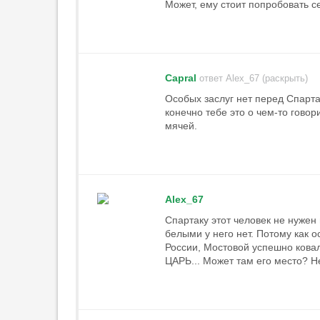
Может, ему стоит попробовать с
один из фаворитов»
22:36
3
Компани доволен победой
«Баварии» над «Астон Виллой»
Capral
ответ Alex_67 (раскрыть)
22:26
Особых заслуг нет перед Спарт
Гладилин: «„Спартак“ готов
конечно тебе это о чем-то говор
бороться за чемпионство»
мячей.
22:11
1
«Астон Вилла» может
арендовать Эндрика у «Реала»
21:58
3
Alex_67
«Милан» показал третий
комплект формы
Спартаку этот человек не нужен 
белыми у него нет. Потому как 
21:58
России, Мостовой успешно ковал
«Манчестер Сити» подпишет
ЦАРЬ... Может там его место? Н
Рульи из «Марселя»
21:42
Карседо уверен, что проблем из-