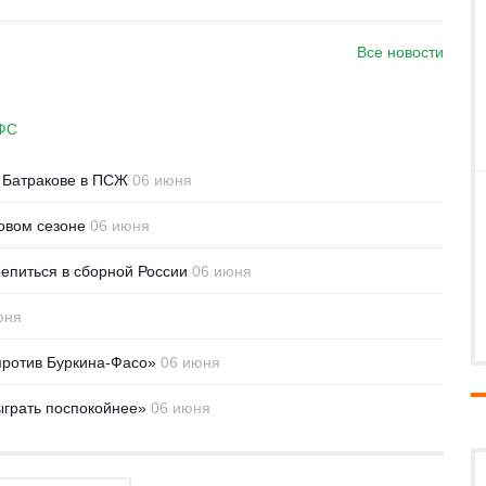
Все новости
РФС
о Батракове в ПСЖ
06 июня
овом сезоне
06 июня
репиться в сборной России
06 июня
юня
против Буркина-Фасо»
06 июня
ыграть поспокойнее»
06 июня