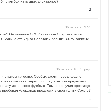
ебя в клубах из низших дивизионов?
3
06 июня в 19:51
аком? Он чемпион СССР в составе Спартака, если
ит. Больше ста игр за Спартак и больше 30- ти забитых
1
06 июня в 18:59, ред.
ни в каком качестве. Особых заслуг перед Красно-
основная часть карьеры прошла далеко за пределами
 славу испанского футбола. Там он получил прозвище
е пробовал Александр предложить свои услуги Сельте?
1