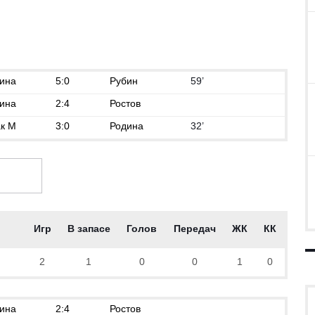
СФЕРЫ (3)
КОММЕНТАРИИ (1)
ина
5:0
Рубин
59’
ина
2:4
Ростов
к М
3:0
Родина
32’
Игр
В запасе
Голов
Передач
ЖК
КК
2
1
0
0
1
0
ина
2:4
Ростов