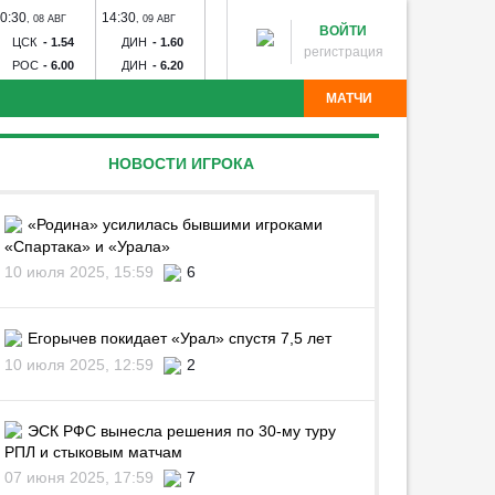
0:30
14:30
17:00
20:00
20:30
,
08 АВГ
,
09 АВГ
,
09 АВГ
,
09 АВГ
,
09 А
ВОЙТИ
ЦСК
-
1.54
ДИН
-
1.60
ЗЕН
-
1.23
СПА
-
2.19
РУБ
-
1
регистрация
РОС
-
6.00
ДИН
-
6.20
РОД
-
15.00
КРА
-
3.05
ОРЕ
-
4
МАТЧИ
ч
Зенит - Родина
Спартак - Краснодар
Рубин -
НОВОСТИ ИГРОКА
 Торпедо
Зенит-Ижевск - Торпедо
Калуга - Искра
я
Волгарь - Победа
Волна - Тюмень
Звезда - Луки-
Угадай команду
инск - Динамо Брянск
Авангард - Кристалл-МЭЗ
«Родина» усилилась бывшими игроками
«Спартака» и «Урала»
10 июля 2025, 15:59
6
Егорычев покидает «Урал» спустя 7,5 лет
10 июля 2025, 12:59
2
ЭСК РФС вынесла решения по 30-му туру
РПЛ и стыковым матчам
07 июня 2025, 17:59
7