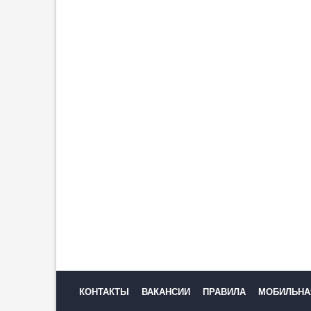
Москвичев: «„Зенит“ должен
забивать больше»
16:52
2
Журавель рассказал, какие
сложности могут возникнуть у
Даку в «Спартаке»
16:44
6
Самедов: «Даку сто процентов
поможет „Спартаку“»
16:36
1
Клубы из Испании и Турции
интересуются защитником
«Зенита» Дркушичем
16:31
1
КОНТАКТЫ
ВАКАНСИИ
ПРАВИЛА
МОБИЛЬНА