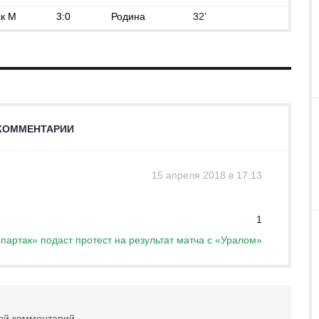
к М
3:0
Родина
32’
КОММЕНТАРИИ
15 апреля 2018 в 17:13
1
партак» подаст протест на результат матча с «Уралом»
вой комментарий