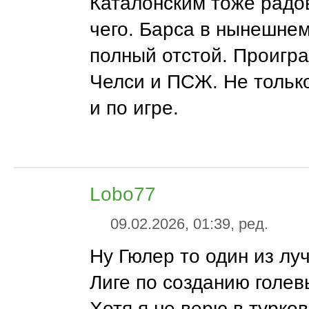
Каталонским тоже радов
чего. Барса в нынешнем
полный отстой. Проигра
Челси и ПСЖ. Не только
и по игре.
Lobo77
09.02.2026, 01:39, ред.
Ну Гюлер то один из лу
Лиге по созданию голев
Хотя я не верю в турков