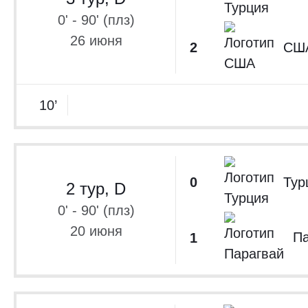
Испания. Суп
0' - 90' (плз)
Межконтинентальный кубок ФИФА 2024
26 июня
2
СШ
Тов
Сборные 2024
Лига чемпион
10’
Испания. П
Отбор ЧЕ-2024
Испания. Кубо
0
Тур
2 тур, D
Лига чемпион
0' - 90' (плз)
Лига Европы 202
20 июня
Па
1
Турция. С
2022/2023
Турция. 
2022/2023