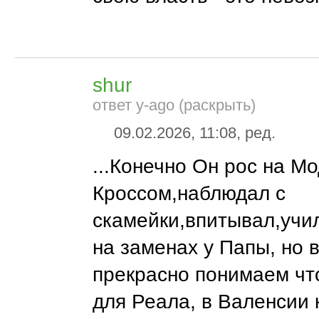
shur
ответ y-ago (раскрыть)
09.02.2026, 11:08, ред.
...Конечно Он рос на М
Кроссом,наблюдал с
скамейки,впитывал,учи
на заменах у Папы, но 
прекрасно понимаем что
для Реала, в Валенсии