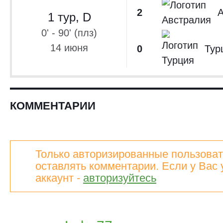
Тов
2
А
Сборные 2022
1 тур, D
Лига Европы 202
0' - 90' (плз)
14 июня
0
Тур
Лига конфе
Турция. С
2021/2022
Турция. 
2021/2022
КОММЕНТАРИИ
Турция. С
2020/2021
Только авторизированные пользоват
оставлять комментарии. Если у Вас 
аккаунт -
авторизуйтесь