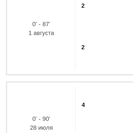
2
0' - 87'
1 августа
2
4
0' - 90'
28 июля