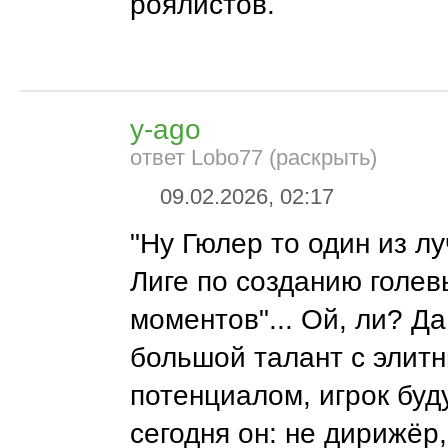
роялистов.
y-ago
ответ Lobo77 (раскрыть)
09.02.2026, 02:17
"Ну Гюлер то один из л
Лиге по созданию голев
моментов"... Ой, ли? Д
большой талант с элит
потенциалом, игрок буд
сегодня он: не дирижёр,