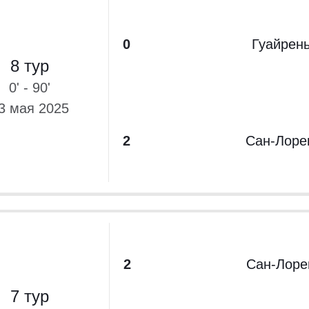
0
Гуайрен
8 тур
0' - 90'
3 мая 2025
2
Сан-Лоре
2
Сан-Лоре
7 тур