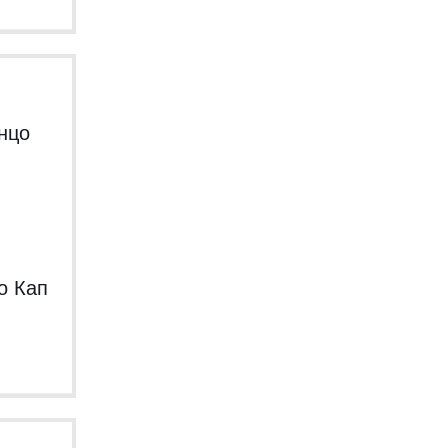
нцо
о Кап