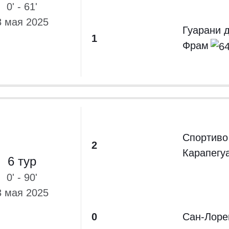
0' - 61'
8 мая 2025
Гуарани 
1
Фрам
Спортиво
2
Карапегу
6 тур
0' - 90'
3 мая 2025
0
Сан-Лоре