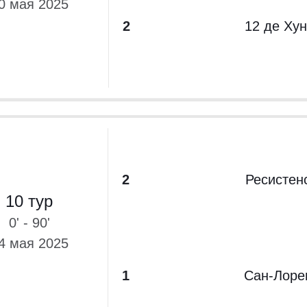
0 мая 2025
2
12 де Ху
2
Ресистен
10 тур
0' - 90'
4 мая 2025
1
Сан-Лоре