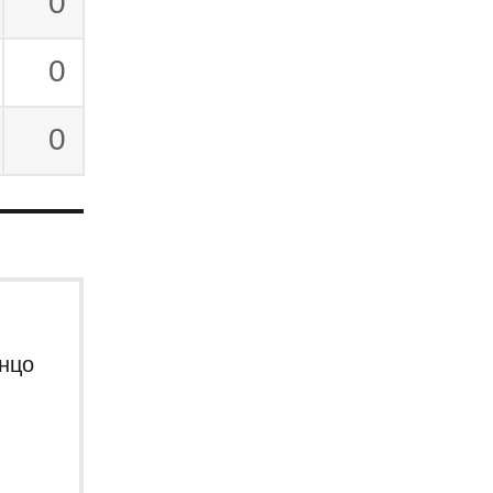
0
0
0
нцо