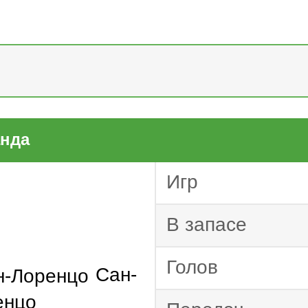
П
Парагвай. Второй
ивизион 2025
нда
Игр
В запасе
Голов
Сан-
енцо