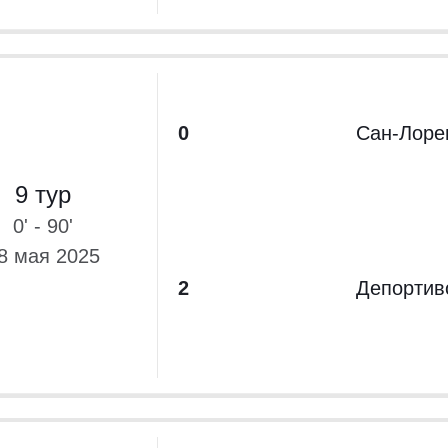
0
Сан-Лоре
9 тур
0' - 90'
8 мая 2025
2
Депортив