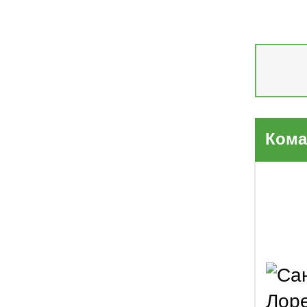
д
Кома
Лор