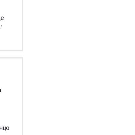
де
а
нцо