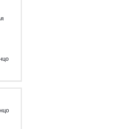
ья
нцо
нцо