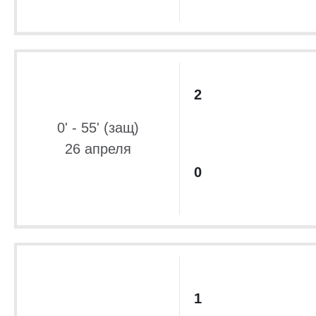
2
0' - 55' (защ)
26 апреля
0
1