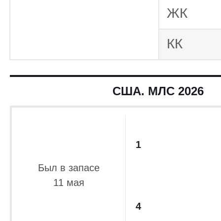
Бельгия. П
ЖК
Бельгия. Кубок
Отбор ЧМ-2
КК
Тов
Сборные 2021
Золотой
США. МЛС 2026
2021
США. МЛС 2021
США. МЛС 2020
США. МЛС 2019
1
США. МЛС 2018
Был в запасе
11 мая
4