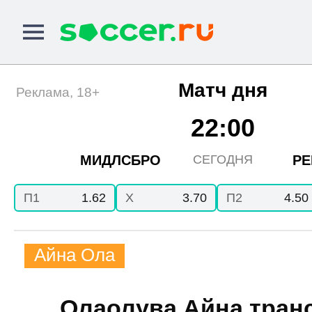
Матч дня
Реклама, 18+
22:00
МИДЛСБРО
РЕ
СЕГОДНЯ
П1
1.62
X
3.70
П2
4.50
Айна Ола
Олаолува Айна тра