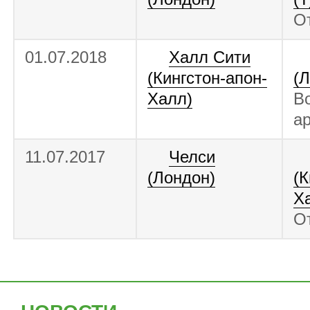
О
01.07.2018
Халл Сити
(Кингстон-апон-
(
Халл)
Во
а
11.07.2017
Челси
(Лондон)
(К
Х
О