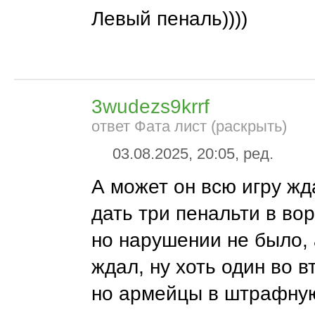
Левый пеналь))))
3wudezs9krrf
ответ Фата лист (раскрыть)
03.08.2025, 20:05, ред.
А может он всю игру жд
дать три пенальти в во
но нарушении не было, 
ждал, ну хоть один во 
но армейцы в штрафну