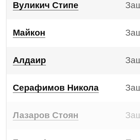
Вуликич Стипе
За
Майкон
За
Алдаир
За
Серафимов Никола
За
Лазаров Стоян
За