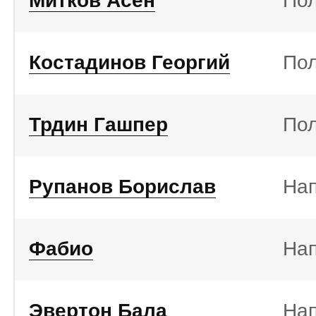
Митков Асен
По
Костадинов Георгий
По
Трдин Гашпер
По
Рупанов Борислав
На
Фабио
На
Эвертон Бала
На