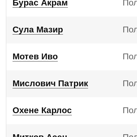
Бурас Акрам
По
Сула Мазир
По
Мотев Иво
По
Мислович Патрик
По
Охене Карлос
По