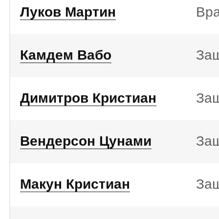
Луков Мартин
Вр
Камдем Вабо
За
Димитров Кристиан
За
Вендерсон Цунами
За
Макун Кристиан
За