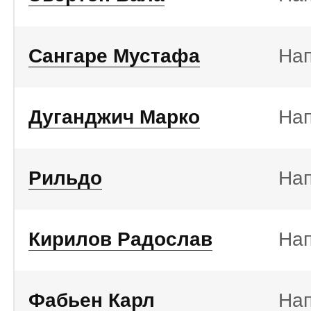
Сангаре Мустафа
На
Дуганджич Марко
На
Рильдо
На
Кирилов Радослав
На
Фабьен Карл
На