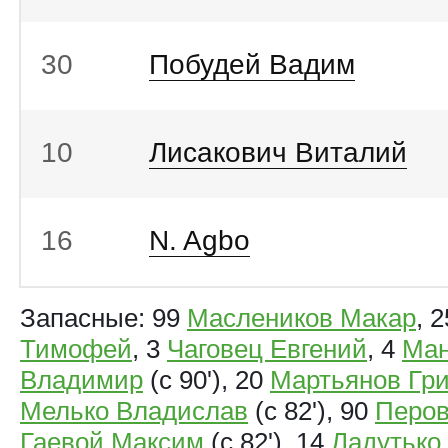
30
Побудей Вадим
10
Лисакович Виталий
16
N. Agbo
Запасные: 99
Маслеников Макар
, 
Тимофей
, 3
Чаговец Евгений
, 4
Ман
Владимир
(с 90'), 20
Мартьянов Гри
Мелько Владислав
(с 82'), 90
Перов
Гаевой Максим
(с 82'), 14
Ладутько