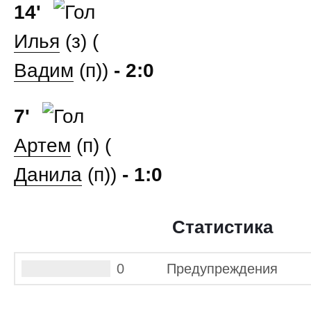
14'
Илья
(з) (
Вадим
(п))
- 2:0
7'
Артем
(п) (
Данила
(п))
- 1:0
Статистика
0
Предупреждения