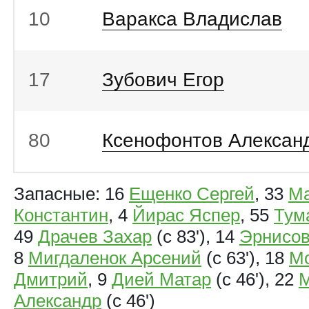
10
Варакса Владислав
17
Зубович Егор
80
Ксенофонтов Алексан
Запасные: 16
Ещенко Сергей
, 33
М
Константин
, 4
Йирас Яспер
, 55
Тум
49
Драчев Захар
(с 83'), 14
Эрнисо
8
Мигдаленок Арсений
(с 63'), 18
М
Дмитрий
, 9
Дией Матар
(с 46'), 22
М
Александр
(с 46')