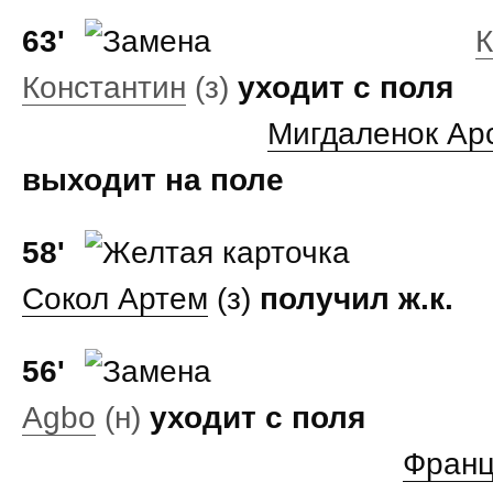
63'
К
Константин
(з)
уходит с поля
Мигдаленок Ар
выходит на поле
58'
Сокол Артем
(з)
получил ж.к.
56'
Agbo
(н)
уходит с поля
Франц