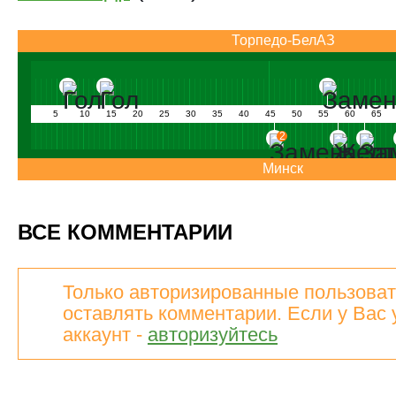
Торпедо-БелАЗ
5
10
15
20
25
30
35
40
45
50
55
60
65
2
Минск
ВСЕ КОММЕНТАРИИ
Только авторизированные пользоват
оставлять комментарии. Если у Вас 
аккаунт -
авторизуйтесь