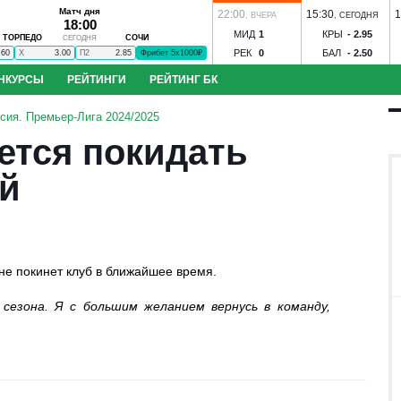
Матч дня
22:00
15:30
1
,
ВЧЕРА
,
СЕГОДНЯ
18:00
МИД
1
КРЫ
-
2.95
ТОРПЕДО
СОЧИ
СЕГОДНЯ
РЕК
0
БАЛ
-
2.50
.60
X
3.00
П2
2.85
Фрибет 5х1000₽
НКУРСЫ
РЕЙТИНГИ
РЕЙТИНГ БК
до - Сочи
ЦСКА - Ростов
Динамо М - Динамо Мхч
Зенит - Родина
С
сия. Премьер-Лига 2024/2025
к-КМВ
Динамо Вологда - Тверь
Строгино - Торпедо
Зенит-Ижевск - 
ется покидать
оль
Иртыш - Сатурн
Спартак-Нальчик - Алания
Волгарь - Победа
Во
нозов
Угадай футболиста
S
Ильпар - Сокол
Ижевск - Торпедо
Знамя Ногинск - Динамо Брянск
й
 Акрон
ЦСКА - Факел
Ростов - Рубин
Краснодар - Ахмат
не покинет клуб в ближайшее время.
сезона. Я с большим желанием вернусь в команду,
бол
Конкурс ЧМ-2026