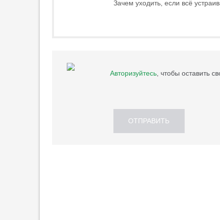
Зачем уходить, если всё устраива
бороться за чемпионство»
22:11
1
«Астон Вилла» может
арендовать Эндрика у «Реала»
21:58
3
«Милан» показал третий
Авторизуйтесь
, чтобы оставить с
комплект формы
21:58
«Манчестер Сити» подпишет
Рульи из «Марселя»
ОТПРАВИТЬ
21:42
Карседо уверен, что проблем из-
за политики после трансфера
Даку не будет
21:35
«Милан» расторг контракт с
Беннасером
21:29
1