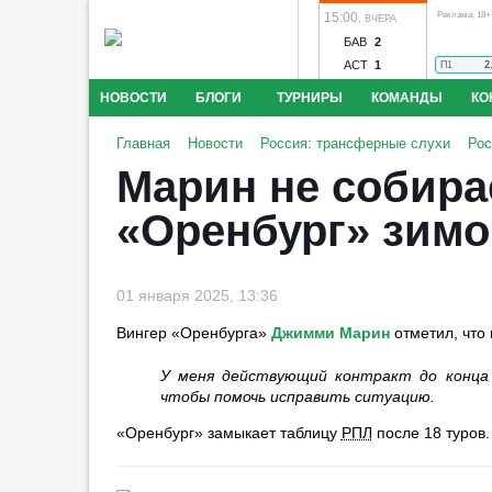
15:00
Реклама, 18+
,
ВЧЕРА
БАВ
2
АСТ
1
П1
2
НОВОСТИ
БЛОГИ
ТУРНИРЫ
КОМАНДЫ
КО
Крылья Советов - Балтика
Локомотив - Акрон
Торпе
Мяч Марадоны «Рука Бога»
Главная
Новости
Россия: трансферные слухи
Рос
Амкар - Победа
Ангушт - Дружба
Астрахань - Машу
выставлен на аукцион за 10 млн
Марин не собира
Рязань
Муром - Металлург
Нарт - Динамо Ставроп
евро
Конкурс прог
Динамо Киров
Чита - Чертаново
Шумбрат - 2DROT
00:19
1
«Оренбург» зимо
Шексна Череповец
Оренбург - Локомотив
Родина -
«Алания» впервые за
несколько лет возвращается на
родной стадион
01 января 2025, 13:36
23:26
1
Вингер «Оренбурга»
Джимми Марин
отметил, что 
В Африканской
конфедерации выразили
У меня действующий контракт до конца 
Фэнтези-фут
поддержку Инфантино
чтобы помочь исправить ситуацию.
22:55
«Оренбург» замыкает таблицу
РПЛ
после 18 туров.
Тренер «Спартака» перед
матчем с «Краснодаром»: «Это
один из фаворитов»