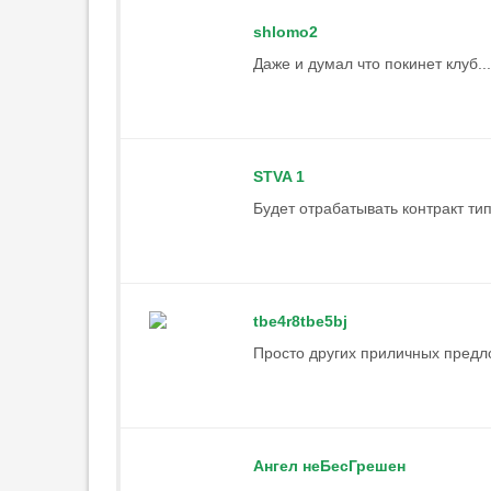
23:58
1
shlomo2
Вратарь «Динамо» Расулов
назвал негативом для команды
Даже и думал что покинет клуб...
травму Лунёва
23:51
1
«Арсенал» может
переключиться на Годса после
STVA 1
провала с Винисиусом
Будет отрабатывать контракт тип
23:36
1
«Тоттенхэм» нацелился на
Микаутадзе из «Вильярреала»
23:17
tbe4r8tbe5bj
Григорян: «Дзюба может
нарушить „кухню“ любого клуба»
Просто других приличных предло
23:04
Компани доволен победой
«Баварии» над «Астон Виллой»
22:26
Ангел неБесГрешен
Гладилин: «„Спартак“ готов