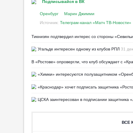
Подписывайся в ВК
22:36
3
Оренбург
Марин Джимми
«Арсенал» нацелился на
Феррана Торреса как на
Источник:
Телеграм-канал «Матч ТВ-Новости»
альтернативу Винисиусу
19:20
15
Тикнизян подтвердил интерес со стороны «Севиль
Норвежская ассоциация
Угальде интересен одному из клубов РПЛ
31 де
призывает Инфантино уйти в
отставку
В «Ростове» опровергли, что клуб обсуждает с «К
00:37
Алонсо: «„Челси“ — один из
«Химки» интересуются полузащитником «Оренб
лучших клубов мира»
00:33
«Краснодар» хочет подписать защитника «Рост
Григорян: «Игра „Акрона“ на
ЦСКА заинтересован в подписании защитника 
старте сезона выглядит по-
детски»
00:06
1
ВСЕ 
Голкипером КАМАЗа
интересуются в РПЛ