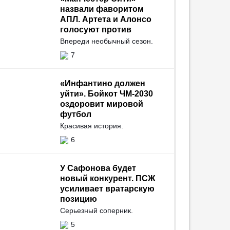
назвали фаворитом
АПЛ. Артета и Алонсо
голосуют против
Впереди необычный сезон.
7
«Инфантино должен
уйти». Бойкот ЧМ-2030
оздоровит мировой
футбол
Красивая история.
6
У Сафонова будет
новый конкурент. ПСЖ
усиливает вратарскую
позицию
Серьезный соперник.
5