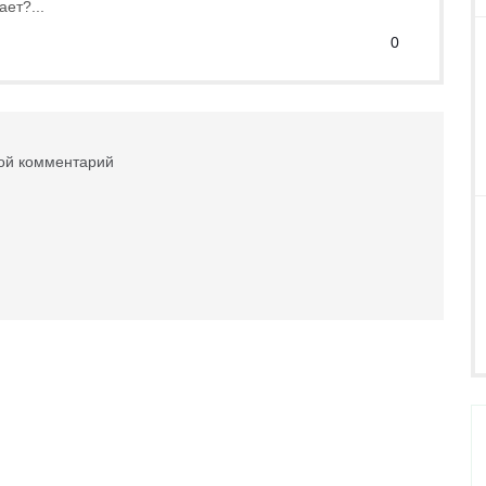
ет?...
0
вой комментарий