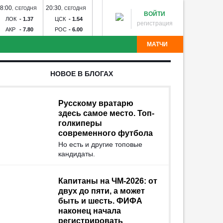
8:00
20:30
14:30
17:00
20:00
,
СЕГОДНЯ
,
СЕГОДНЯ
,
ЗАВТРА
,
ЗАВТРА
,
ЗАВТ
ВОЙТИ
ЛОК
-
1.37
ЦСК
-
1.54
ДИН
-
1.60
ЗЕН
-
1.23
СПА
-
2
регистрация
АКР
-
7.80
РОС
-
6.00
ДИН
-
6.20
РОД
-
15.00
КРА
-
3
МАТЧИ
партак - Краснодар
Рубин - Оренбург
Факел - Ахмат
НОВОЕ В БЛОГАХ
Торпедо
Калуга - Искра
Химик - Носта
Квант -
лна - Тюмень
Звезда - Луки-Энергия
БроукБойз -
Угадай команду
Авангард - Кристалл-МЭЗ
СКА - Спартак
Тосно -
Русскому вратарю
здесь самое место. Топ-
голкиперы
современного футбола
Но есть и другие топовые
кандидаты.
Капитаны на ЧМ-2026: от
двух до пяти, а может
быть и шесть. ФИФА
наконец начала
регистрировать