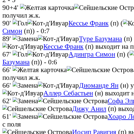
90+4'
получил ж.к.
90'
Кессье Франк
(п) (
Симон
(п))
- 0:7
89'
Туре Базумана
(п)
Кессье Франк
(п)
выходит на п
67'
Адингра Симон
(п) (
Базумана
(п))
- 0:6
66'
получил ж.к.
66'
Диоманде Ян
(н)
у
Аллер Себастьен
(н)
выходит н
62'
Софа Эл
Дижу Анил
(п)
выхо
61'
Хоаро Л
с поля
Иосип Равигия
(п)
в