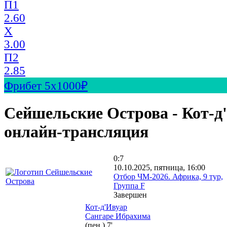
П1
2.60
X
3.00
П2
2.85
Фрибет 5х1000₽
Сейшельские Острова - Кот-д
онлайн-трансляция
0:7
10.10.2025, пятница, 16:00
Отбор ЧМ-2026. Африка, 9 тур,
Группа F
Завершен
Кот-д'Ивуар
Сангаре Ибрахима
(пен.)
7'