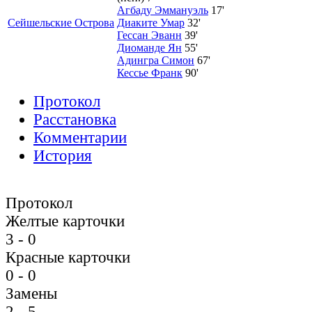
Агбаду Эммануэль
17'
Сейшельские Острова
Диаките Умар
32'
Гессан Эванн
39'
Диоманде Ян
55'
Адингра Симон
67'
Кессье Франк
90'
Протокол
Расстановка
Комментарии
История
Протокол
Желтые карточки
3 - 0
Красные карточки
0 - 0
Замены
2 - 5