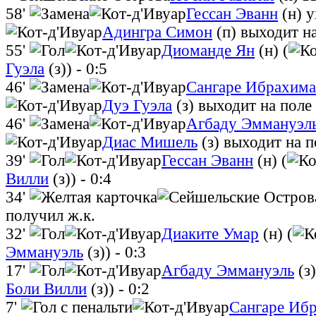
58'
Гессан Эванн
(н)
у
Адингра Симон
(п)
выходит н
55'
Диоманде Ян
(н) (
Гуэла
(з))
- 0:5
46'
Сангаре Ибрахима
Дуэ Гуэла
(з)
выходит на поле
46'
Агбаду Эммануэл
Диас Мишель
(з)
выходит на п
39'
Гессан Эванн
(н) (
Вилли
(з))
- 0:4
34'
получил ж.к.
32'
Диаките Умар
(н) (
Эммануэль
(з))
- 0:3
17'
Агбаду Эммануэль
(з)
Боли Вилли
(з))
- 0:2
7'
Сангаре Иб