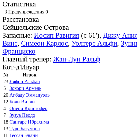
Статистика
3
Предупреждения
0
Расстановка
Сейшельские Острова
Запасные:
Иосип Равигия
(с 61'),
Дижу Ани
Винс
,
Симеон Карлос
,
Уолтерс Альфи
,
Зуни
Франциско
Главный тренер:
Жан-Луи Ральф
Кот-д'Ивуар
№
Игрок
23
Ляфон Альбан
5
Зохори Армель
20
Агбаду Эммануэль
12
Боли Вилли
4
Опери Кристофер
7
Зузуа Пеодо
18
Сангаре Ибрахима
13
Туре Базумана
11
Гессан Эванн