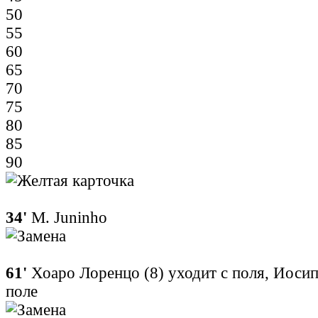
50
55
60
65
70
75
80
85
90
34'
M. Juninho
61'
Хоаро Лоренцо (8) уходит с поля, Иоси
поле