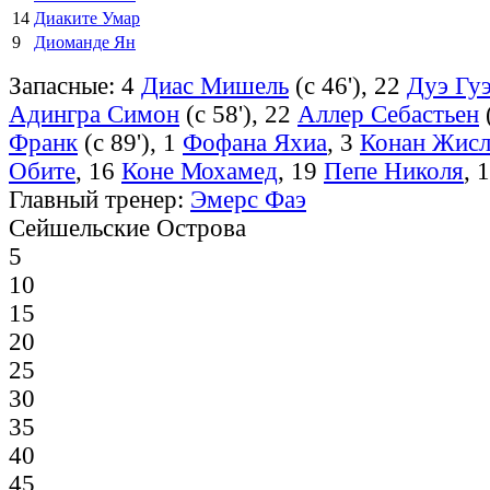
14
Диаките Умар
9
Диоманде Ян
Запасные: 4
Диас Мишель
(с 46'), 22
Дуэ Гу
Адингра Симон
(с 58'), 22
Аллер Себастьен
(
Франк
(с 89'), 1
Фофана Яхиа
, 3
Конан Жисл
Обите
, 16
Коне Мохамед
, 19
Пепе Николя
, 
Главный тренер:
Эмерс Фаэ
Сейшельские Острова
5
10
15
20
25
30
35
40
45