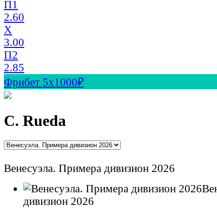
П1
2.60
X
3.00
П2
2.85
Фрибет 5х1000₽
C. Rueda
Венесуэла. Примера дивизион 2026
Ве
дивизион 2026