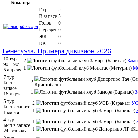
Команда
Игр
5
В запасе
5
Голов
0
Замора
Передач
0
ЖК
0
КК
0
Венесуэла. Примера дивизион 2026
10 тур
2
Замо
90' - 90'
1
Мо
5 апреля
7 тур
2
Был в
запасе
1
З
16 марта
5 тур
2
У
Был в запасе
1
1 марта
4 тур
1
Был в запасе
1
24 февраля