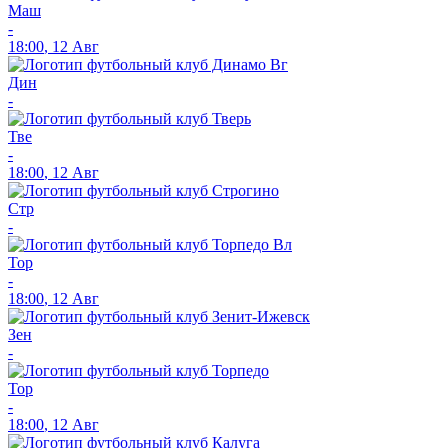
Маш
-
18:00
,
12 Авг
Дин
-
Тве
-
18:00
,
12 Авг
Стр
-
Тор
-
18:00
,
12 Авг
Зен
-
Тор
-
18:00
,
12 Авг