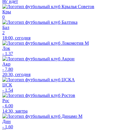
86'
идет
Кры
0
Бал
2
18:00
,
сегодня
Лок
-
1.37
Акр
-
7.80
20:30
,
сегодня
ЦСК
-
1.54
Рос
-
6.00
14:30
,
завтра
Дин
-
1.60