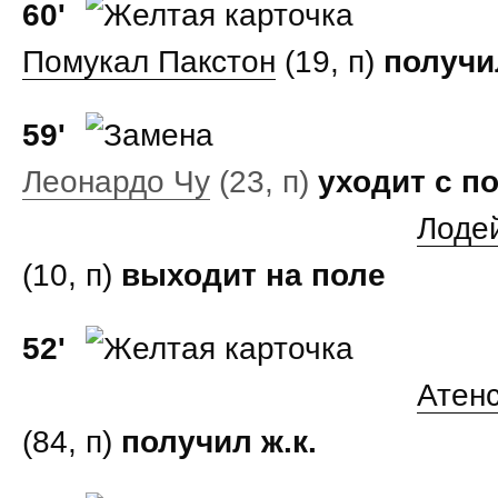
60'
Помукал Пакстон
(19, п)
получил
59'
Леонардо Чу
(23, п)
уходит с п
Лоде
(10, п)
выходит на поле
52'
Атен
(84, п)
получил ж.к.