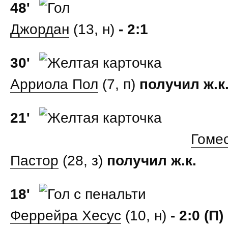
48'
Джордан
(13, н)
- 2:1
30'
Арриола Пол
(7, п)
получил ж.к
21'
Гоме
Пастор
(28, з)
получил ж.к.
18'
Феррейра Хесус
(10, н)
- 2:0 (П)