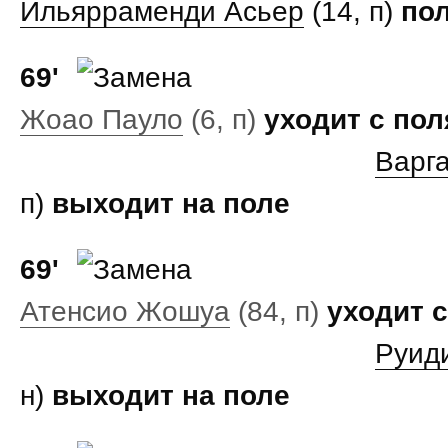
Ильярраменди Асьер
(14, п)
пол
69'
Жоао Пауло
(6, п)
уходит с пол
Варг
п)
выходит на поле
69'
Атенсио Жошуа
(84, п)
уходит с
Руид
н)
выходит на поле