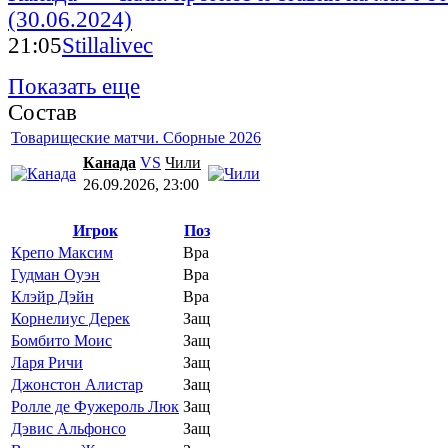
(30.06.2024)
21:05
Stillalivec
Показать еще
Состав
Товарищеские матчи. Сборные 2026
Канада
VS
Чили
26.09.2026, 23:00
Игрок
Поз
Крепо Максим
Вра
Гудман Оуэн
Вра
Клэйр Дэйн
Вра
Корнелиус Дерек
Защ
Бомбито Моис
Защ
Ларя Ричи
Защ
Джонстон Алистар
Защ
Ролле де Фужероль Люк
Защ
Дэвис Альфонсо
Защ