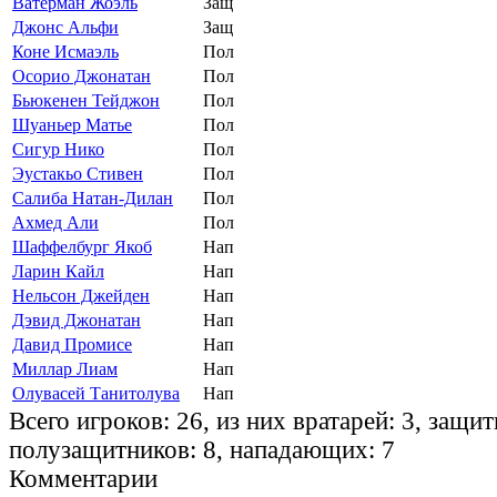
Ватерман Жоэль
Защ
Джонс Альфи
Защ
Коне Исмаэль
Пол
Осорио Джонатан
Пол
Бьюкенен Тейджон
Пол
Шуаньер Матье
Пол
Сигур Нико
Пол
Эустакьо Стивен
Пол
Салиба Натан-Дилан
Пол
Ахмед Али
Пол
Шаффелбург Якоб
Нап
Ларин Кайл
Нап
Нельсон Джейден
Нап
Дэвид Джонатан
Нап
Давид Промисе
Нап
Миллар Лиам
Нап
Олувасей Танитолува
Нап
Всего игроков: 26, из них вратарей: 3, защит
полузащитников: 8, нападающих: 7
Комментарии