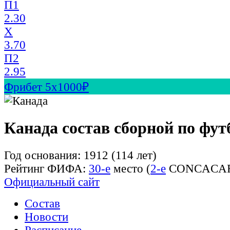
П1
2.30
X
3.70
П2
2.95
Фрибет 5х1000₽
Канада состав сборной по фут
Год основания: 1912 (114 лет)
Рейтинг ФИФА:
30-е
место (
2-е
CONCACAF
Официальный сайт
Состав
Новости