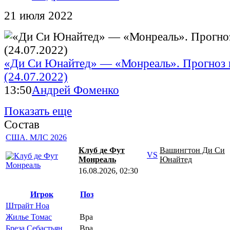
21 июля 2022
«Ди Си Юнайтед» — «Монреаль». Прогноз
(24.07.2022)
13:50
Андрей Фоменко
Показать еще
Состав
США. МЛС 2026
Клуб де Фут
Вашингтон Ди Си
VS
Монреаль
Юнайтед
16.08.2026, 02:30
Игрок
Поз
Штрайт Ноа
Жилье Томас
Вра
Бреза Себастьян
Вра