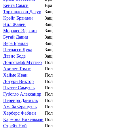
Кейта Самси
Вра
Торхаллссон Дагур
Защ
Крэйг Брэндан
Защ
Нил Жален
Защ
Моралес Эфраин
Защ
Бугай Давид
Защ
Вера Брайан
Защ
Петрассо Лука
Защ
Дэвис Боде
Защ
Лонгстафф Мэттью
Пол
Авилес Томас
Пол
Хайме Иван
Пол
Лотури Виктор
Пол
Пьетте Самуэль
Пол
Губогло Александр
Пол
Перейра Даниэль
Пол
Амайа Франуэль
Пол
Херберс Фабиан
Пол
Кармона Викельман
Пол
Стрейт Ной
Пол