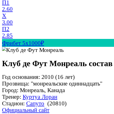
П1
2.60
X
3.00
П2
2.85
Фрибет 5х1000₽
Клуб де Фут Монреаль состав
Год основания: 2010 (16 лет)
Прозвища: "монреальские одиннадцать"
Город: Монреаль, Канада
Тренер:
Куртуа Лоран
Стадион:
Сапуто
(20810)
Официальный сайт