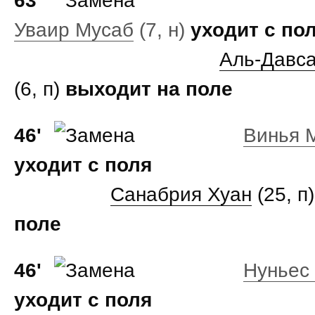
63'
Уваир Мусаб
(7, н)
уходит с по
Аль-Давс
(6, п)
выходит на поле
46'
Винья 
уходит с поля
Санабрия Хуан
(25, п
поле
46'
Нуньес
уходит с поля