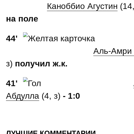
Каноббио Агустин
(14
на поле
44'
Аль-Амри
з)
получил ж.к.
41'
Абдулла
(4, з)
- 1:0
ЛУЧШИЕ КОММЕНТАРИИ