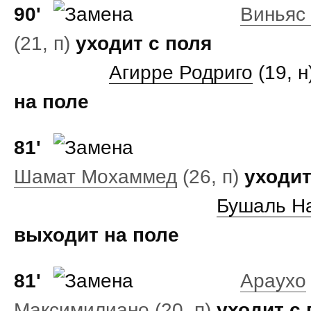
90'
Виньяс
(21, п)
уходит с поля
Агирре Родриго
(19, н
на поле
81'
Шамат Мохаммед
(26, п)
уходит
Бушаль Н
выходит на поле
81'
Араухо
Максимилиано
(20, п)
уходит с 