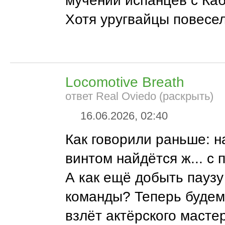
мучений испанцев с Ка
Хотя уругвайцы повесел
Locomotive Breath
ответ Real Oviedo (раскрыть)
16.06.2026, 02:40
Как говорили раньше: на 
винтом найдётся ж... с 
А как ещё добыть паузу
команды? Теперь будем
взлёт актёрского масте