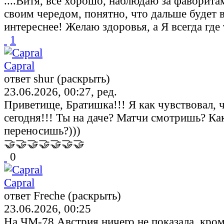
....Витя, всё хорошо, наблюдаю за фаворитам
своим чередом, понятно, что дальше будет 
интереснее! Желаю здоровья, а Я всегда где т
1
Capral
ответ shur (раскрыть)
23.06.2026, 00:27, ред.
Приветище, Братишка!!! Я как чувствовал, 
сегодня!!! Ты на даче? Матчи смотришь? Ка
переносишь?)))
🤝🤝🤝🤝🤝🤝🤝
0
Capral
ответ Freche (раскрыть)
23.06.2026, 00:25
На ЧМ-78 Австрия ничего не показала, кро