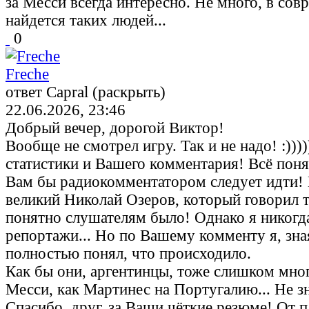
за Месси всегда интересно. Не много, в со
найдется таких людей...
0
Freche
ответ Capral (раскрыть)
22.06.2026, 23:46
Добрый вечер, дорогой Виктор!
Вообще не смотрел игру. Так и не надо! :)))
статистики и Вашего комментария! Всё понят
Вам бы радиокомментатором следует идти! К
великий Николай Озеров, который говорил т
понятно слушателям было! Однако я никогд
репортажи... Но по Вашему комменту я, зна
полностью понял, что происходило.
Как бы они, аргентинцы, тоже слишком мног
Месси, как Мартинес на Португалию... Не зн
Спасибо, друг, за Ваши чёткие резюме! От п