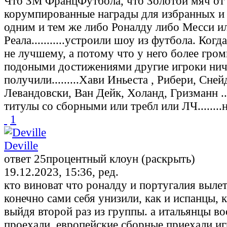
Что ЗМ ФранцФутбола, что Золотой мяч от
корумпированные награды для избранных и 
одним и тем же либо Роналду либо Месси и
Реала...........устроили шоу из футбола. Когд
не лучшему, а потому что у него более гром
подоными достижениями другие игроки нич
получили.........Хави Иньеста , Рибери, Сней
Левандовски, Ван Дейк, Холанд, Гризманн ......
титулы со сборными или требл или ЛЧ........
1
Deville
ответ 25процентный клоун (раскрыть)
19.12.2023, 15:36, ред.
кто виноват что роналду и португалия выле
конечно сами себя унизили, как и испанцы, 
выйдя второй раз из группы. а итальянцы 
проехали. европейские сборные приехали иг