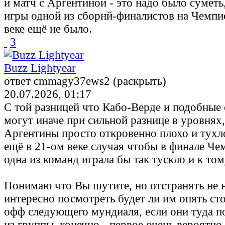
и матч с Аргентиной - это надо было суметь
игры одной из сборнй-финалистов на Чемпи
веке ещё не было.
3
Buzz Lightyear
ответ cmmagy37ews2 (раскрыть)
20.07.2026, 01:17
С той разницей что Кабо-Верде и подобные
могут иначе при сильной разнице в уровнях,
Аргентины просто откровенно плохо и тухло
ещё в 21-ом веке случая чтобы в финале Ч
одна из команд играла бы так тускло и к том
Понимаю что Вы шутите, но отстранять не н
интересно посмотреть будет ли им опять сто
офф следующего мундиаля, если они туда п
из группы, конечно - первое очень вероятно,