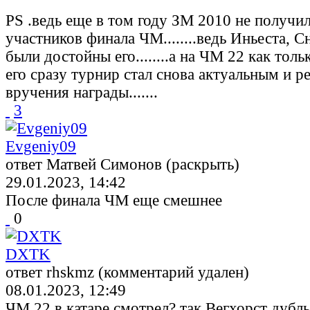
PS .ведь еще в том году ЗМ 2010 не получил
участников финала ЧМ........ведь Иньеста, 
были достойны его........а на ЧМ 22 как тол
его сразу турнир стал снова актуальным и
вручения награды.......
3
Evgeniy09
ответ Матвей Симонов (раскрыть)
29.01.2023, 14:42
После финала ЧМ еще смешнее
0
DXTK
ответ rhskmz (комментарий удален)
08.01.2023, 12:49
ЧМ 22 в катаре смотрел? так Вегхорст дубл