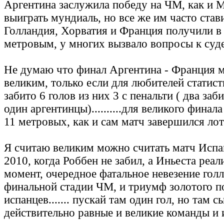
Аргентина заслужила победу на ЧМ, как и 
выиграть мундиаль, но все же им часто став
Голландия, Хорватия и Франция получили в 
метровым, у многих вызвало вопросы к суде
Не думаю что финал Аргентина - Франция м
великим, только если для любителей статист
забито 6 голов из них 3 с пенальти ( два за
один аргентинцы)..........для великого фина
11 метровых, как и сам матч завершился лотер
Я считаю великим можно считать матч Испа
2010, когда Роббен не забил, а Иньеста реал
момент, очередное фатальное невезение гол
финальной стадии ЧМ, и триумф золотого п
испанцев....... пускай там один гол, но там с
действительно равные и великие команды и иг