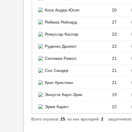
тренера «Уфы» Тетрадзе на
0
Косе Андер-Юсеп
20
месяц
08:25
2
0
Реймаа Рейхард
27
В FIFPro заявили о
0
злоупотреблении властью
Ромуссар Каспар
23
президентом ФИФА
0
00:48
1
Руденко Даниил
22
«Барселона» отменила
0
Силлама Рамол
21
товарищеский матч в Марокко
23:58
4
0
Соо Сандер
21
Парашютист с неба доставил
0
футболку Возинье на
Крис Кристиан
21
презентации
0
23:48
3
Эннусте Карл-Эрик
19
«Монако» с Головиным обыграл
0
Эрме Карел
22
«Хетафе» в дебютном матче
Сазонова
Всего игроков:
25
, из них вратарей:
2
защитников
23:08
1
Дисквалификация Заболотного