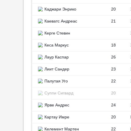
Талалаев сообщил, что два
0
игрока «Балтики» пропустят
Каджари Энрико
20
ближайшие матчи
0
10:35
1
Каеватс Андреас
21
«Арсенал» может объявить
0
Керге Стевин
о трансфере Гимарайнса в
ближайшее время
0
Кеса Маркус
18
10:01
2
0
«Наполи» проявляет интерес
Лаур Каспар
26
к Габриэлу Жезусу
0
09:39
2
Лиит Сандер
23
«Челси» согласовал
0
Палутая Уго
22
трансфер защитника «Райо
Вальекано»
1
Суппи Сигвард
20
09:35
2
0
«Динамо» ведёт
Ярве Андрес
24
переговоры о трансфере
0
форварда «Лацио»
Картау Имре
20
08:32
5
0
Келемент Мартен
22
КДК РФС дисквалифицировал