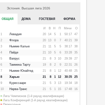
Эстония. Высшая лига 2026
Эстония. Высшая лига 2026
ОБЩАЯ
ДОМА
ГОСТЕВАЯ
ФОРМА
Эстония. Высшая лига 2025
И
В
Н
П
Мячи
О
Эстония. Высшая лига 2023
1
Левадия
20
14
5
1
50:17
47
2
Флора
20
13
0
7
40:21
39
3
Нымме Калью
21
11
5
5
38:17
38
4
Пайде
21
10
5
6
33:28
35
5
Вапрус
21
8
3
10
29:39
27
6
Таммека Тарту
19
8
2
9
22:31
26
7
Нымме Юнайтед
21
8
1
12
40:48
25
8
Харью
21
8
1
12
30:35
25
9
Курессааре
21
5
3
13
19:34
18
10
Нарва-Транс
21
5
1
15
17:48
16
Лига Чемпионов (1-й раунд квалификации)
Лига Конференций (1-й раунд квалификации)
Переходные