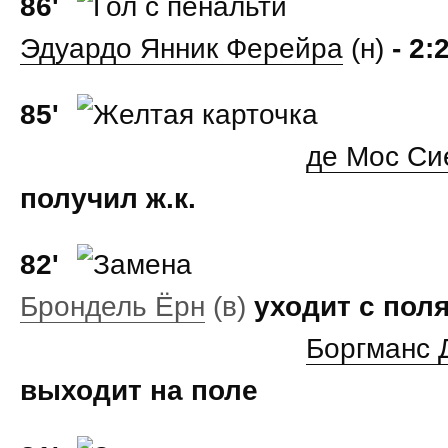
86'
Эдуардо Янник Ферейра
(н)
- 2:
85'
де Мос Си
получил ж.к.
82'
Брондель Ёрн
(в)
уходит с пол
Боргманс 
выходит на поле