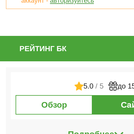
аккаунт -
авторизуйтесь
РЕЙТИНГ БК
5.0
/ 5
до 1
Обзор
Са