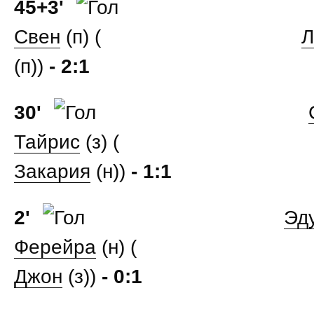
45+3'
Свен
(п) (
Л
(п))
- 2:1
30'
Тайрис
(з) (
Закария
(н))
- 1:1
2'
Эд
Ферейра
(н) (
Джон
(з))
- 0:1