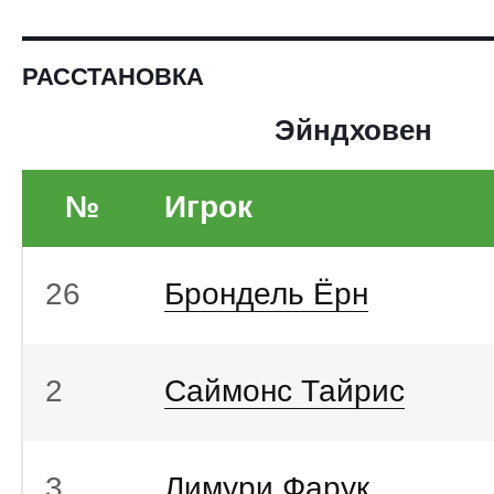
РАССТАНОВКА
Эйндховен
№
Игрок
26
Брондель Ёрн
2
Саймонс Тайрис
3
Лимури Фарук