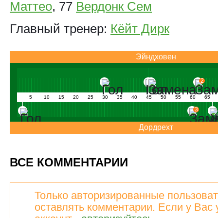
Маттео
, 77
Вердонк Сем
Главный тренер:
Кёйт Дирк
Эйндховен
2
5
10
15
20
25
30
35
40
45
50
55
60
65
3
Дордрехт
ВСЕ КОММЕНТАРИИ
Только авторизированные пользоват
оставлять комментарии. Если у Вас 