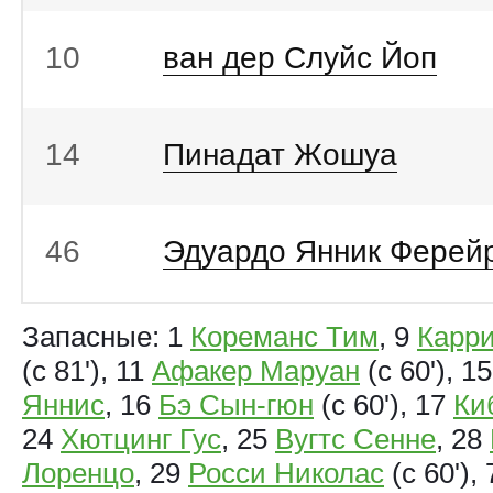
10
ван дер Слуйс Йоп
14
Пинадат Жошуа
46
Эдуардо Янник Ферей
Запасные: 1
Кореманс Тим
, 9
Карр
(с 81'), 11
Афакер Маруан
(с 60'), 1
Яннис
, 16
Бэ Сын‑гюн
(с 60'), 17
Ки
24
Хютцинг Гус
, 25
Вугтс Сенне
, 28
Лоренцо
, 29
Росси Николас
(с 60'),