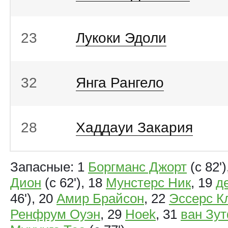
23
Лукоки Эдоли
32
Янга Рангело
28
Хаддауи Закария
Запасные: 1
Боргманс Джорт
(с 82')
Дион
(с 62'), 18
Мунстерс Ник
, 19
д
46'), 20
Амир Брайсон
, 22
Эссерс К
Ренфрум Оуэн
, 29
Hoek
, 31
ван Зу