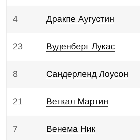
4
Дракпе Аугустин
23
Вуденберг Лукас
8
Сандерленд Лоусон
21
Веткал Мартин
7
Венема Ник