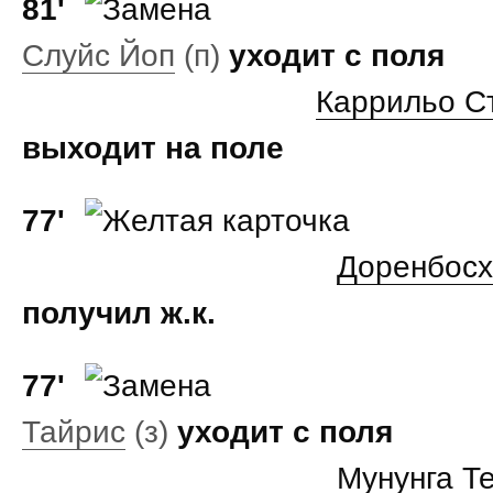
81'
Слуйс Йоп
(п)
уходит с поля
Каррильо С
выходит на поле
77'
Доренбосх
получил ж.к.
77'
Тайрис
(з)
уходит с поля
Мунунга Т