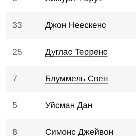
33
Джон Неескенс
25
Дуглас Терренс
7
Блуммель Свен
5
Уйсман Дан
8
Симонс Джейвон