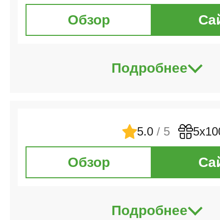
Обзор
Са
Нидерланды. Эредивизи
Подробнее
Португалия. Примейра
Кубок равноправия
5.0
/ 5
5х10
Кубок Вызова
Обзор
Са
Отбор ЧМ. Европа
Подробнее