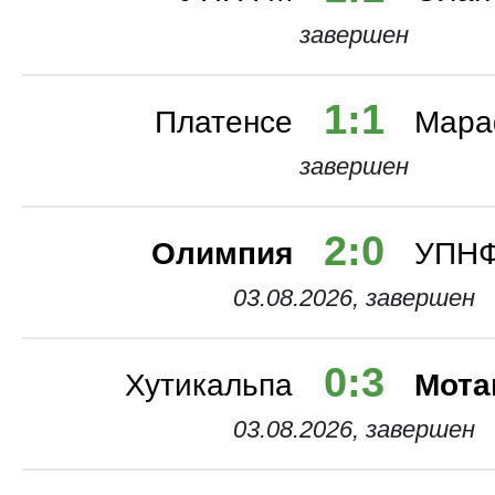
завершен
Лига Конференций
1:1
Платенсе
Мара
Лига наций
завершен
2:0
Клубный ЧМ 2025
Олимпия
УПН
03.08.2026, завершен
Англия. Кубок
0:3
Хутикальпа
Мота
Евро 2024
03.08.2026, завершен
Россия. Суперкубок