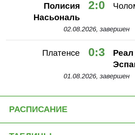
2:0
Полисия
Чоло
Насьональ
Россия. Первая Лига
02.08.2026, завершен
0:3
Платенсе
Реал
Кубок Америки
Эспа
01.08.2026, завершен
Суперкубок УЕФА
Отбор Евро
РАСПИСАНИЕ
Англия. Суперкубок