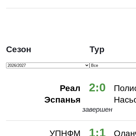
Испания. Примера
Италия. Серия А
Сезон
Тур
Германия. Бундеслига
2:0
Реал
Поли
Эспанья
Нась
Франция. Лига 1
завершен
1:1
Лига Европы
УПНФМ
Олан