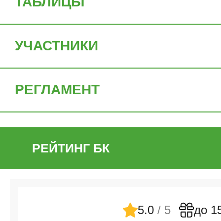
ТАБЛИЦЫ
Испания. Суперкубок
УЧАСТНИКИ
Италия. Суперкубок
Германия. Суперкубок
РЕГЛАМЕНТ
Франция. Суперкубок
РЕЙТИНГ БК
Португалия. Суперкубок
5.0
/ 5
до 1
Нидерланды. Суперкубок