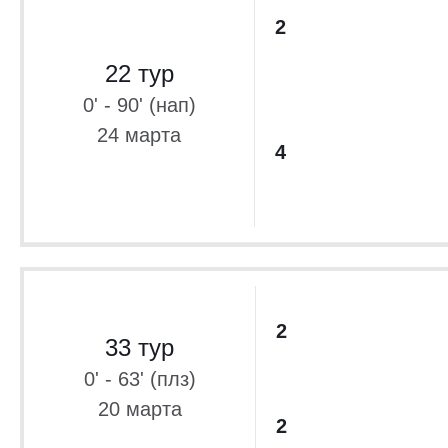
2
22 тур
0' - 90' (нап)
24 марта
4
2
33 тур
0' - 63' (плз)
20 марта
2