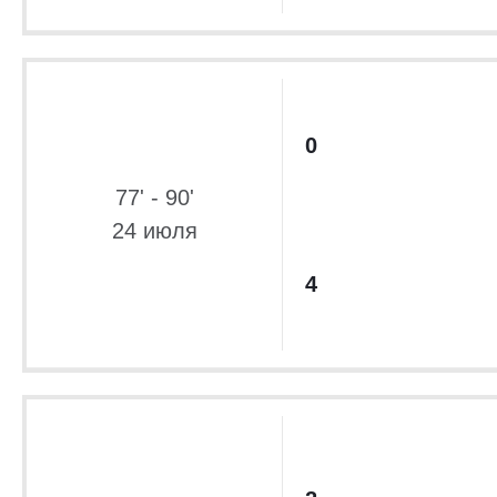
0
77' - 90'
24 июля
4