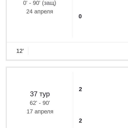
0' - 90' (защ)
24 апреля
0
12’
2
37 тур
62' - 90'
17 апреля
2