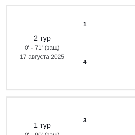
1
2 тур
0' - 71' (защ)
17 августа 2025
4
3
1 тур
0' - 90' (защ)