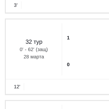
3’
1
32 тур
0' - 62' (защ)
28 марта
0
12’