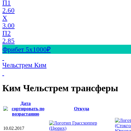
П1
2.60
X
3.00
П2
2.85
Фрибет 5х1000₽
Чельстрем Ким
Ким Чельстрем трансферы
Дата
Откуда
10.02.2017
Юргорд