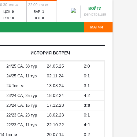
Матч д
0:30
22:00
22:00
Реклама, 18+
,
ВЧЕРА
,
ВЧЕРА
,
ВЧЕРА
20:0
ВОЙТИ
ЦСК
0
БАР
1
НАП
1
СПАРТАК
СЕГОДН
регистрация
РОС
0
НОТ
0
СЕЛ
1
П1
2.30
X
3.70
П2
МАТЧИ
нако
Зенит - Родина
Спартак - Краснодар
Рубин -
 Торпедо
Зенит-Ижевск - Торпедо
Калуга - Искра
я
Волгарь - Победа
Волна - Тюмень
Звезда - Луки-
ИСТОРИЯ ВСТРЕЧ
Угадай команду
инск - Динамо Брянск
Авангард - Кристалл-МЭЗ
р - Ахмат
Зенит - Динамо
Крылья Советов -
24.05.25
2:0
24/25 СА, 38 тур
02.11.24
0:1
24/25 СА, 11 тур
13.08.24
3:1
24 Тов. м
18.02.24
4:2
23/24 СА, 25 тур
17.12.23
3:0
23/24 СА, 16 тур
18.02.23
0:1
22/23 СА, 23 тур
22.10.22
4:1
22/23 СА, 11 тур
20.07.14
0:2
14 Тов. м