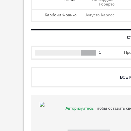
последние 20 лет
Роберто
23:45
5
Карбони Франко
Аугусто Карлос
Игдисамов обозначил, чего не
хватило ЦСКА в матче с
«Ростовом»
23:34
4
С
«Барселона» обыграла
«Ноттингем» в рамках
Пре
1
товарищеского турнира
23:27
1
Тренер «Ростова» Альба:
ВСЕ 
«Мы могли победить ЦСКА»
23:15
2
Соболев: «Стилистически мне
близок Кейн»
23:14
7
Авторизуйтесь
, чтобы оставить с
ЦСКА не нанёс ни одного удара
в створ в матче с «Ростовом»
23:01
4