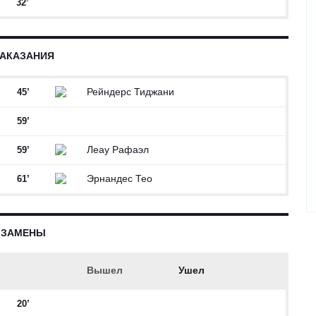
32’
АКАЗАНИЯ
Рейндерс Тиджани
45’
59’
Леау Рафаэл
59’
Эрнандес Тео
61’
ЗАМЕНЫ
Вышел
Ушел
20’