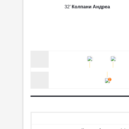
«Локомотив» дома не смог
32’
Колпани Андреа
победить «Акрон»
20:00
15
Бернарду Силва рассказал, как
прошла его первая неделя в
ПРОТОКОЛ
КОММЕНТАРИИ
ИСТОРИЯ
«Реале»
10:16
Экс-защитник «Локомотива»
Мампасси перешёл в клуб из
Норвегии
09:42
1
2
«Манчестер Юнайтед» ведёт
переговоры с «Реалом» по
Эндрику
09:38
В Аргентине перед матчами
пройдёт минута молчания в
память об отце Месси
09:25
1