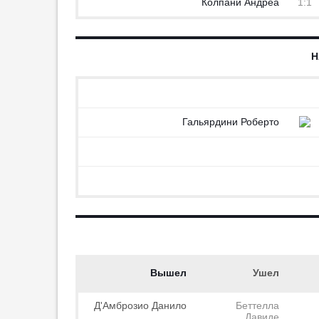
Колпани Андреа
1:1
Аморим объяснил причину
разгромного поражения от
«Челси»
Н
09:02
2
Де Пауль в матче Кубка лиг
поддержал Месси, у которого
умер отец
Гальярдини Роберто
08:24
1
Моуриньо высказался о
продлении контракта Винисиуса
с «Реалом»
00:49
5
Бабаев обозначил цель ЦСКА на
новый сезон
00:47
7
Игдисамов: «ЦСКА в хорошей
Вышел
Ушел
физической форме»
00:26
2
Д'Амброзио Данило
Беттелла
«Барселона» определилась с
Давиде