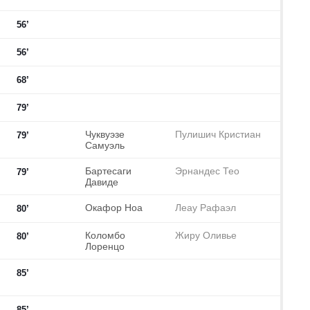
56’
56’
68’
79’
Чуквуэзе
Пулишич Кристиан
79’
Самуэль
Бартесаги
Эрнандес Тео
79’
Давиде
Окафор Ноа
Леау Рафаэл
80’
Коломбо
Жиру Оливье
80’
Лоренцо
85’
85’