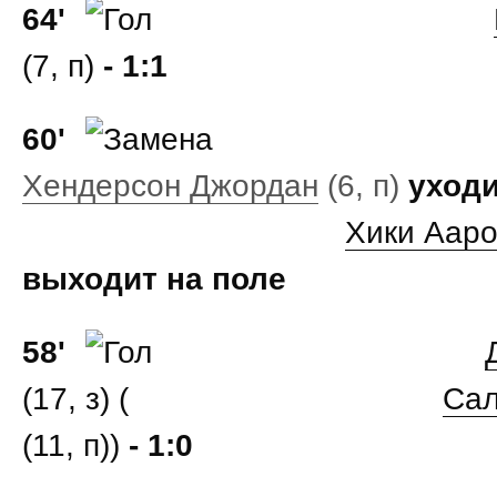
64'
(7, п)
- 1:1
60'
Хендерсон Джордан
(6, п)
уходи
Хики Аар
выходит на поле
58'
(17, з) (
Сал
(11, п))
- 1:0