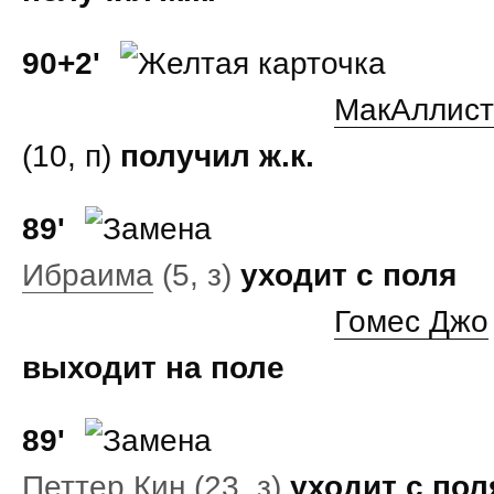
90+2'
МакАллист
(10, п)
получил ж.к.
89'
Ибраима
(5, з)
уходит с поля
Гомес Джо
выходит на поле
89'
Петтер Кин
(23, з)
уходит с пол