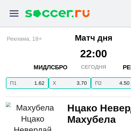
Матч дня
Реклама, 18+
22:00
МИДЛСБРО
РЕ
СЕГОДНЯ
П1
1.62
X
3.70
П2
4.50
Нцако Неве
Махубела