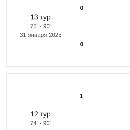
0
13 тур
75' - 90'
31 января 2025
0
1
12 тур
74' - 90'