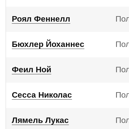
Роял Феннелл
По
Бюхлер Йоханнес
По
Феил Ной
По
Сесса Николас
По
Лямель Лукас
По