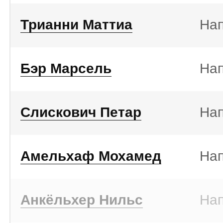
Трианни Маттиа
На
Бэр Марсель
На
Слискович Петар
На
Амельхаф Мохамед
На
Анкёльхер Нильс
На