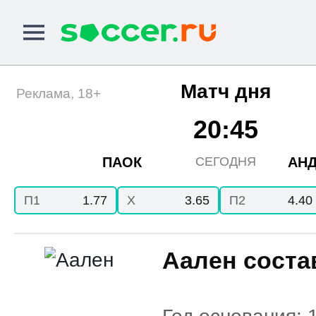
Матч дня
Реклама, 18+
20:45
ПАОК
АНД
СЕГОДНЯ
П1
1.77
X
3.65
П2
4.40
Аален соста