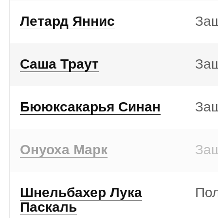
Летард Яннис
За
Саша Траут
За
Бююксакарья Синан
За
Онуоха Марк
За
Шнельбахер Лука
По
Паскаль