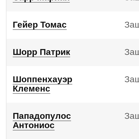
Гейер Томас
За
Шорр Патрик
За
Шоппенхауэр
За
Клеменс
Пападопулос
За
Антониос