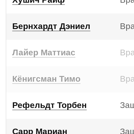
Бернхардт Дэниел
Вр
Лайер Маттиас
Вр
Кёнигсман Тимо
Вр
Рефельдт Торбен
За
Сарр Мариан
За