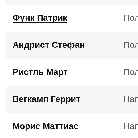
Функ Патрик
По
Андрист Стефан
По
Ристль Март
По
Вегкамп Геррит
На
Морис Маттиас
На