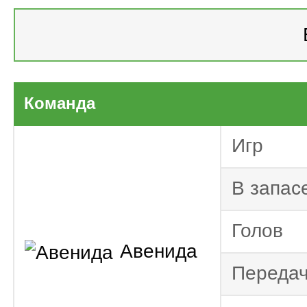
Бр
Бразилия. Ли
Парагва
Команда
дивизион 2025
Парагва
Игр
дивизион 2024
Параг
В запас
дивизион 2023
Копа Судамери
Голов
Параг
Авенида
дивизион 2022
Переда
Параг
дивизион 2021