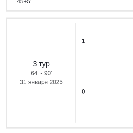
45+5’
1
3 тур
64' - 90'
31 января 2025
0