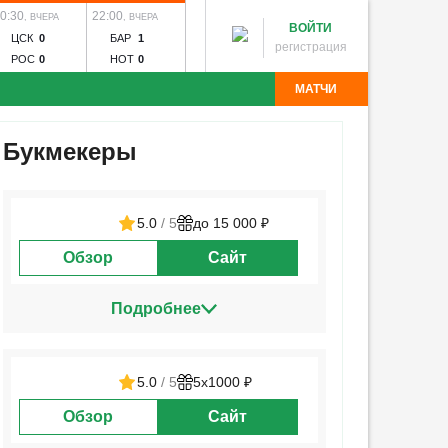
Матч д
0:30
22:00
22:00
Реклама, 18+
,
ВЧЕРА
,
ВЧЕРА
,
ВЧЕРА
20:0
ВОЙТИ
ЦСК
0
БАР
1
НАП
1
СПАРТАК
СЕГОДН
регистрация
РОС
0
НОТ
0
СЕЛ
1
П1
2.30
X
3.70
П2
МАТЧИ
нако
Зенит - Родина
Спартак - Краснодар
Рубин -
Букмекеры
 Торпедо
Зенит-Ижевск - Торпедо
Калуга - Искра
я
Волгарь - Победа
Волна - Тюмень
Звезда - Луки-
Угадай команду
инск - Динамо Брянск
Авангард - Кристалл-МЭЗ
р - Ахмат
Зенит - Динамо
Крылья Советов -
5.0
/ 5
до 15 000 ₽
Обзор
Сайт
Подробнее
5.0
/ 5
5х1000 ₽
Обзор
Сайт