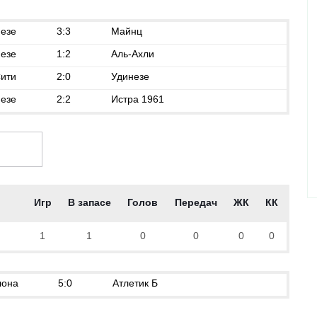
езе
3:3
Майнц
езе
1:2
Аль-Ахли
ити
2:0
Удинезе
езе
2:2
Истра 1961
Игр
В запасе
Голов
Передач
ЖК
КК
1
1
0
0
0
0
лона
5:0
Атлетик Б