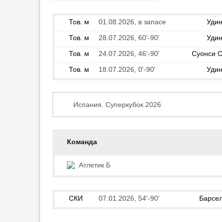
Член совета директоров
«Локомотива»: «Баринов —
Тов. м
01.08.2026, в запасе
Удин
худший игрок ЦСКА»
21:35
10
Тов. м
28.07.2026, 60'-90'
Удин
Тов. м
24.07.2026, 46'-90'
Суонси С
Мальдини раскрыл настоящую
причину отказа Гвардиолы от
Тов. м
18.07.2026, 0'-90'
Удин
работы в Италии
11:30
В ЦСКА заявили об отсутствии
Испания. Суперкубок 2026
конфликта в клубе по
трансферам
Испания. Суперкубок 2026
11:28
Лига чемпионов 2025/2026
Команда
Стало известно, кого хочет
Испания. Примера 2025/2026
подписать «Реал» после провала
Атлетик Б
трансфера Родри
Испания. Кубок 2025/2026
11:14
Испания. Суперкубок 2025
Галактионов о старте «Локо»:
СКИ
07.01.2026, 54'-90'
Барсе
Испания. Примера 2024/2025
«Нецензурное нельзя
применять»
Лига Европы 2024/2025