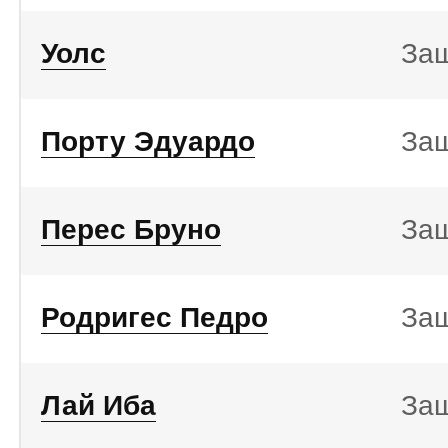
Уолс
За
Порту Эдуардо
За
Перес Бруно
За
Родригес Педро
За
Лай Иба
За