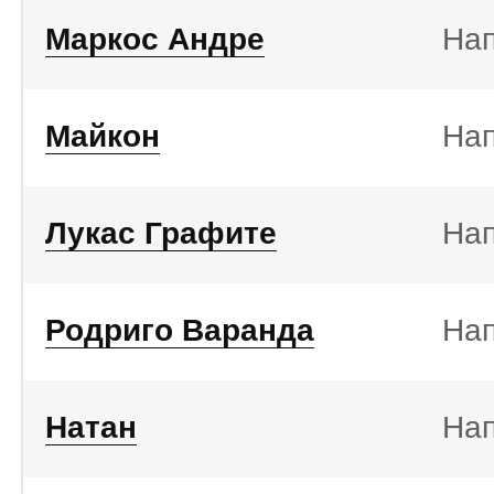
Маркос Андре
На
Майкон
На
Лукас Графите
На
Родриго Варанда
На
Натан
На