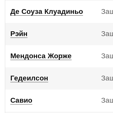
Де Соуза Клуадиньо
За
Рэйн
За
Мендонса Жорже
За
Гедеилсон
За
Савио
За