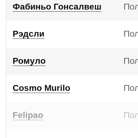
Фабиньо Гонсалвеш
По
Рэдсли
По
Ромуло
По
Cosmo Murilo
По
Felipao
По