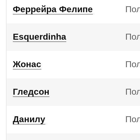
Феррейра Фелипе
По
Esquerdinha
По
Жонас
По
Гледсон
По
Данилу
По