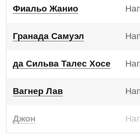
Фиальо Жанио
На
Гранада Самуэл
На
да Сильва Талес Хосе
На
Вагнер Лав
На
Джон
На