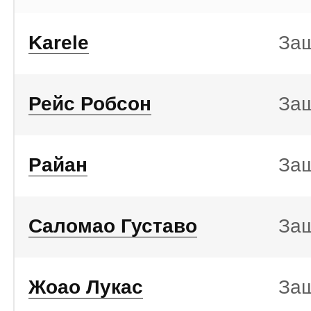
Karele
За
Рейс Робсон
За
Райан
За
Саломао Густаво
За
Жоао Лукас
За