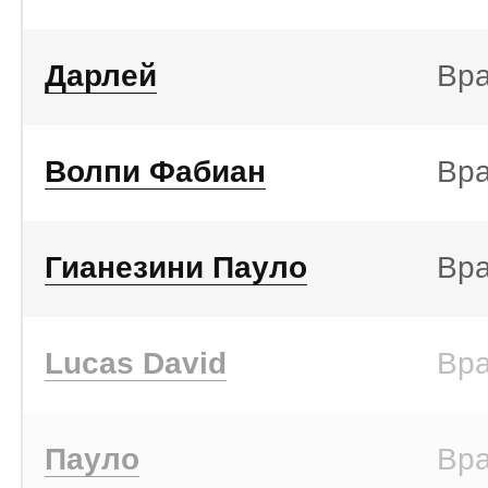
Дарлей
Вр
Волпи Фабиан
Вр
Гианезини Пауло
Вр
Lucas David
Вр
Пауло
Вр