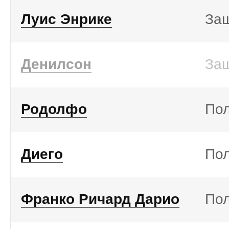
Луис Энрике
За
Денилсон
За
Родолфо
По
Диего
По
Франко Ричард Дарио
По