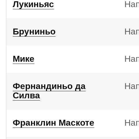
Лукиньяс
На
Бруниньо
На
Мике
На
Фернандиньо да
На
Силва
Франклин Маскоте
На