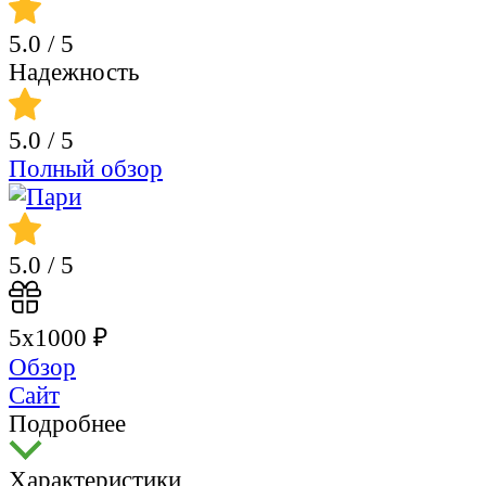
5.0
/ 5
Надежность
5.0
/ 5
Полный обзор
5.0
/ 5
5х1000 ₽
Обзор
Сайт
Подробнее
Характеристики