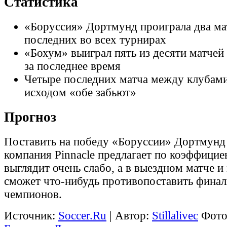
Статистика
«Боруссия» Дортмунд проиграла два мат
последних во всех турнирах
«Бохум» выиграл пять из десяти матчей
за последнее время
Четыре последних матча между клубам
исходом «обе забьют»
Прогноз
Поставить на победу «Боруссии» Дортмунд с
компания Pinnacle предлагает по коэффицие
выглядит очень слабо, а в выездном матче и
сможет что-нибудь противопоставить финал
чемпионов.
Источник:
Soccer.Ru
| Автор:
Stillalivec
Фото