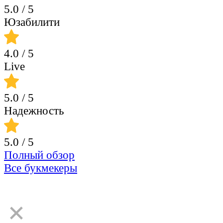
5.0
/ 5
Юзабилити
4.0
/ 5
Live
5.0
/ 5
Надежность
5.0
/ 5
Полный обзор
Все букмекеры