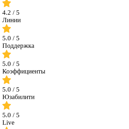
4.2
/ 5
Линии
5.0
/ 5
Поддержка
5.0
/ 5
Коэффициенты
5.0
/ 5
Юзабилити
5.0
/ 5
Live