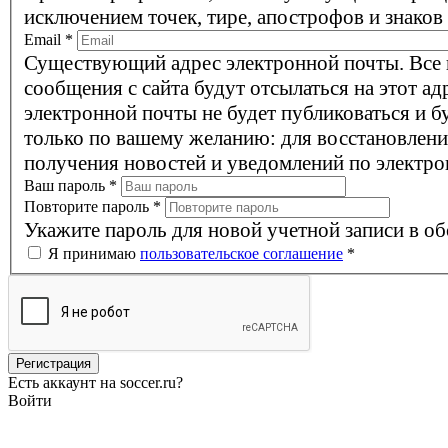
исключением точек, тире, апострофов и знаков
Email
*
Существующий адрес электронной почты. Все
сообщения с сайта будут отсылаться на этот ад
электронной почты не будет публиковаться и б
только по вашему желанию: для восстановлени
получения новостей и уведомлений по электро
Ваш пароль
*
Повторите пароль
*
Укажите пароль для новой учетной записи в об
Я принимаю
пользовательское соглашение
*
Есть аккаунт на soccer.ru?
Войти