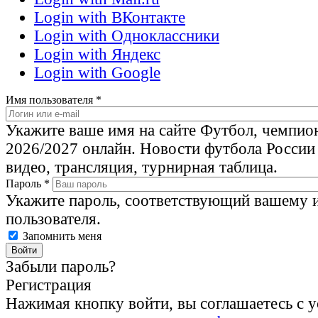
Login with ВКонтакте
Login with Одноклассники
Login with Яндекс
Login with Google
Имя пользователя
*
Укажите ваше имя на сайте Футбол, чемпио
2026/2027 онлайн. Новости футбола России
видео, трансляция, турнирная таблица.
Пароль
*
Укажите пароль, соответствующий вашему 
пользователя.
Запомнить меня
Забыли пароль?
Регистрация
Нажимая кнопку войти, вы соглашаетесь с 