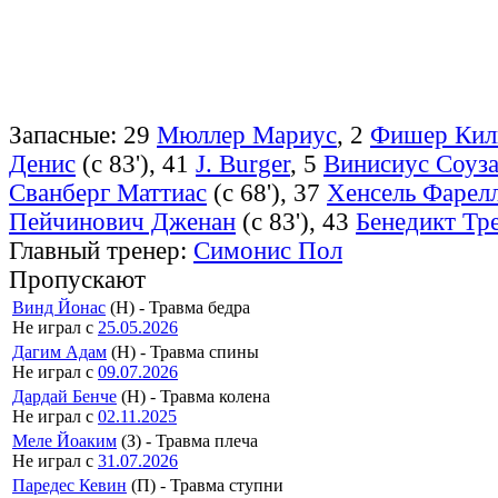
Запасные: 29
Мюллер Мариус
, 2
Фишер Кил
Денис
(с 83'), 41
J. Burger
, 5
Винисиус Соуз
Сванберг Маттиас
(с 68'), 37
Хенсель Фарел
Пейчинович Дженан
(с 83'), 43
Бенедикт Тр
Главный тренер:
Симонис Пол
Пропускают
Винд Йонас
(Н) - Травма бедра
Не играл с
25.05.2026
Дагим Адам
(Н) - Травма спины
Не играл с
09.07.2026
Дардай Бенче
(Н) - Травма колена
Не играл с
02.11.2025
Меле Йоаким
(З) - Травма плеча
Не играл с
31.07.2026
Паредес Кевин
(П) - Травма ступни