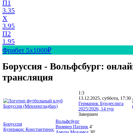
П1
3.35
X
3.95
П2
1.95
Фрибет 5х1000₽
Боруссия - Вольфсбург: онлай
трансляция
1:3
13.12.2025, суббота, 17:30
Германия. Бундеслига
2025/2026, 14 тур
Завершен
Вольфсбург
Боруссия
Виммер Патрик
4'
Кулеракис Константинос
Амура Мохамед
30'