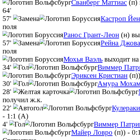
Сванберг Маттиас
(п)
64'
57'
Кастроп Йен
поля
Ранос Грант-Леон
(н)
вы
57'
Рейна Джов
поля
Мохья Ваэль
выходит на
34'
Виммер Патр
Эриксен Кристиан
(п)
30'
Амура Моха
28'
получил ж.к.
22'
Кулераки
- 1:1 (А)
4'
Виммер Патри
Майер Ловро
(п))
- 0: