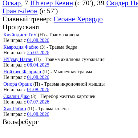
Оскар
, 7
Штегер Кевин
(с 70'), 39
Свидер Н
Грант-Леон
(с 57')
Главный тренер:
Сеоане Херардо
Пропускают
Кляйндист Тим
(Н) - Травма колена
Не играл с
01.08.2026
Кьяродия Фабио
(З) - Травма бедра
Не играл с
25.07.2026
Н'Гуму Натан
(П) - Травма ахиллова сухожилия
Не играл с
06.04.2025
Нойхаус Флориан
(П) - Мышечная травма
Не играл с
01.08.2026
Онора Франк
(П) - Травма икроножной мышцы
Не играл с
01.08.2026
Скалли Джо
(З) - Перебор желтых карточек
Не играл с
07.07.2026
Хак Робин
(П) - Травма колена
Не играл с
01.08.2026
Вольфсбург