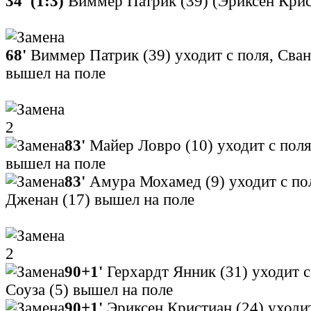
34' (1:3)
Виммер Патрик (39) (Эриксен Крис
68'
Виммер Патрик (39) уходит с поля, Сван
вышел на поле
2
83'
Майер Ловро (10) уходит с поля
вышел на поле
83'
Амура Мохамед (9) уходит с по
Дженан (17) вышел на поле
2
90+1'
Герхардт Янник (31) уходит с
Соуза (5) вышел на поле
90+1'
Эриксен Кристиан (24) уходит