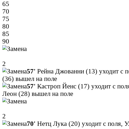
65
70
75
80
85
90
2
57'
Рейна Джованни (13) уходит с п
(36) вышел на поле
57'
Кастроп Йенс (17) уходит с поля
Леон (28) вышел на поле
2
70'
Нетц Лука (20) уходит с поля, У