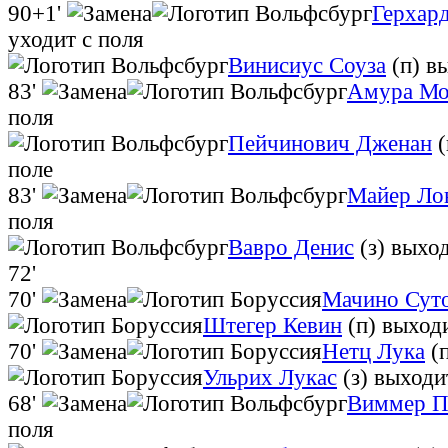
90+1'
Герхар
уходит с поля
Винисиус Соуза
(п)
вы
83'
Амура Мо
поля
Пейчинович Дженан
(
поле
83'
Майер Ло
поля
Вавро Денис
(з)
выход
72'
70'
Мачино Сут
Штегер Кевин
(п)
выходи
70'
Нетц Лука
(п
Ульрих Лукас
(з)
выходи
68'
Виммер П
поля