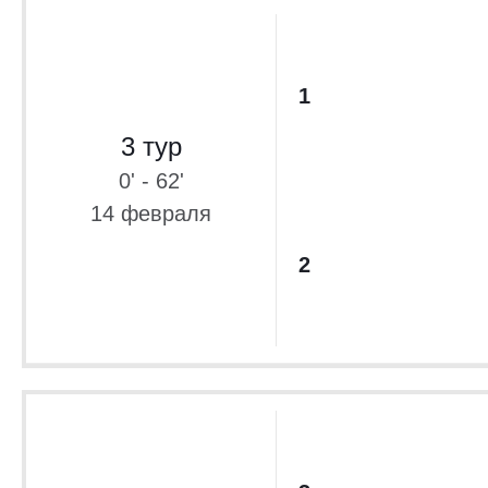
1
3 тур
0' - 62'
14 февраля
2