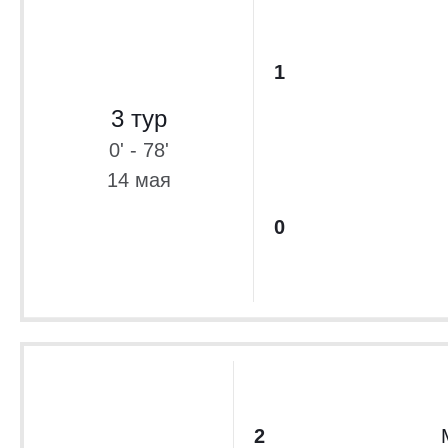
1
3 тур
0' - 78'
14 мая
0
2