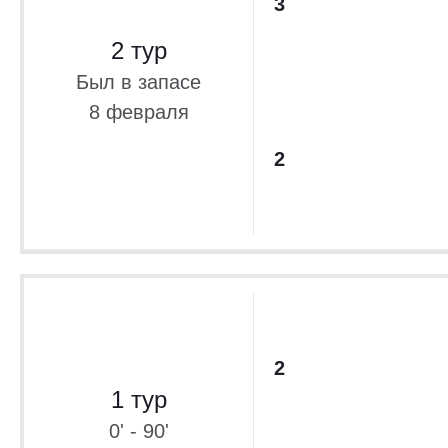
3
2 тур
Был в запасе
8 февраля
2
2
1 тур
0' - 90'