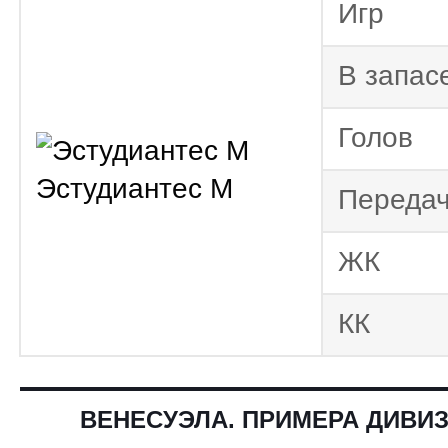
Игр
Копа Судамери
Кубок Либерта
В запас
Копа Судамери
Голов
Кубок Либерта
Эстудиантес М
Переда
ЖК
КК
ВЕНЕСУЭЛА. ПРИМЕРА ДИВИЗ