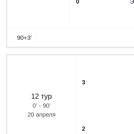
0
Э
90+3’
3
12 тур
0' - 90'
20 апреля
2