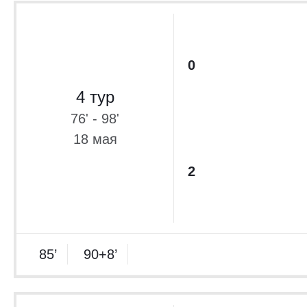
0
4 тур
76' - 98'
18 мая
2
85’
90+8’