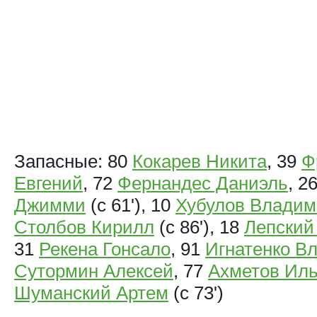
Запасные: 80
Кокарев Никита
, 39
Ф
Евгений
, 72
Фернандес Даниэль
, 2
Джимми
(с 61'), 10
Хубулов Владим
Столбов Кирилл
(с 86'), 18
Лепский
31
Рекена Гонсало
, 91
Игнатенко В
Сутормин Алексей
, 77
Ахметов Иль
Шуманский Артем
(с 73')