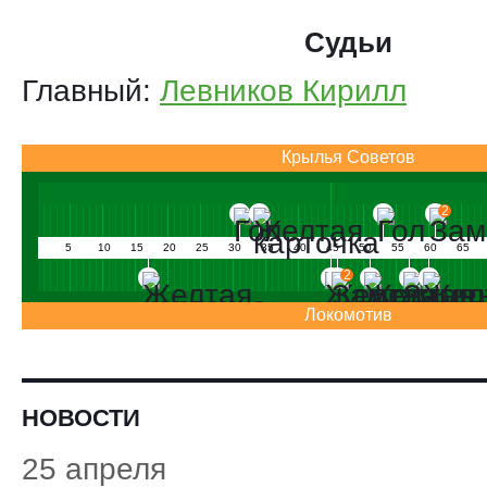
Судьи
Главный:
Левников Кирилл
Крылья Советов
2
5
10
15
20
25
30
35
40
45
50
55
60
65
2
Локомотив
НОВОСТИ
25 апреля