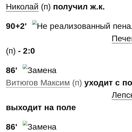
Николай
(п)
получил ж.к.
90+2'
Пече
(п)
- 2:0
86'
Витюгов Максим
(п)
уходит с п
Лепс
выходит на поле
86'