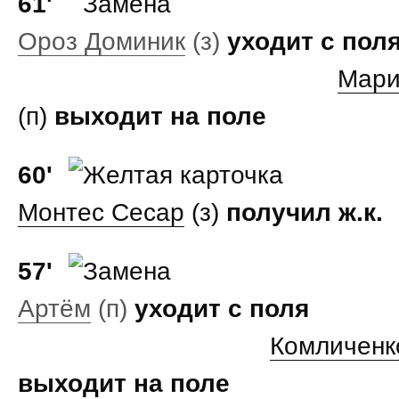
61'
Ороз Доминик
(з)
уходит с пол
Мари
(п)
выходит на поле
60'
Монтес Сесар
(з)
получил ж.к.
57'
Артём
(п)
уходит с поля
Комличенк
выходит на поле