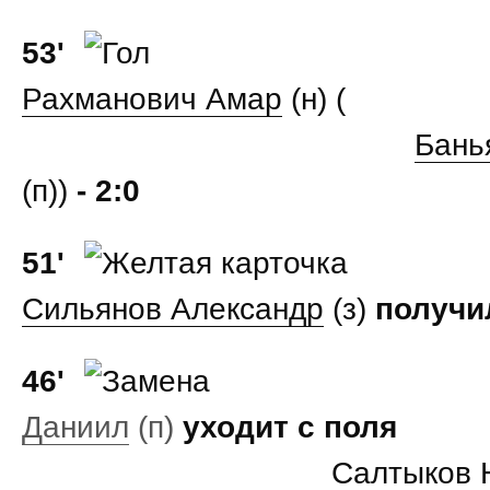
53'
Рахманович Амар
(н) (
Бань
(п))
- 2:0
51'
Сильянов Александр
(з)
получил
46'
Даниил
(п)
уходит с поля
Салтыков 