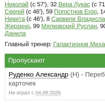
Николай
(с 57'), 32
Вера Лукас
(с 71
Сергей
(с 46'), 59
Погостнов Егор
, 
Никита
(с 46'), 8
Сарвели Владисла
Жерзино
, 99
Мялковский Руслан
, 
Данила
Главный тренер:
Галактионов Мих
Пропускают
Руденко Александр
(Н) - Пере
карточек
Не играл с
04.08.2026