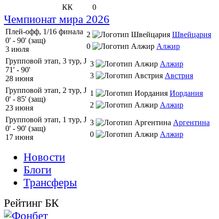
КК
0
Чемпионат мира 2026
Плей-офф, 1/16 финала
2
Швейцария
0' - 90' (защ)
0
Алжир
3 июля
Групповой этап, 3 тур, J
3
Алжир
71' - 90'
3
Австрия
28 июня
Групповой этап, 2 тур, J
1
Иордания
0' - 85' (защ)
2
Алжир
23 июня
Групповой этап, 1 тур, J
3
Аргентина
0' - 90' (защ)
0
Алжир
17 июня
Новости
Блоги
Трансферы
Рейтинг БК