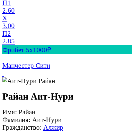
П1
2.60
X
3.00
П2
2.85
Фрибет 5х1000₽
Манчестер Сити
Райан Аит-Нури
Имя: Райан
Фамилия: Аит-Нури
Гражданство:
Алжир