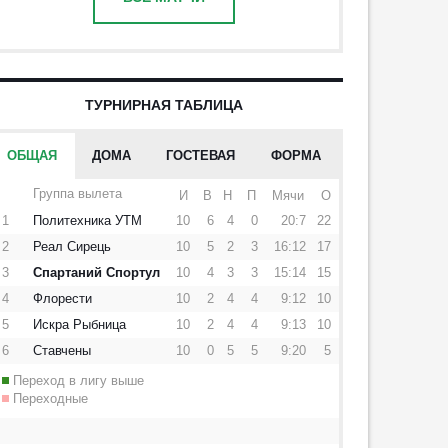
ТУРНИРНАЯ ТАБЛИЦА
ОБЩАЯ
ДОМА
ГОСТЕВАЯ
ФОРМА
Группа вылета
И
В
Н
П
Мячи
О
1
Политехника УТМ
10
6
4
0
20:7
22
2
Реал Сирець
10
5
2
3
16:12
17
3
Спартаний Спортул
10
4
3
3
15:14
15
4
Флорести
10
2
4
4
9:12
10
5
Искра Рыбница
10
2
4
4
9:13
10
6
Ставчены
10
0
5
5
9:20
5
Переход в лигу выше
Переходные