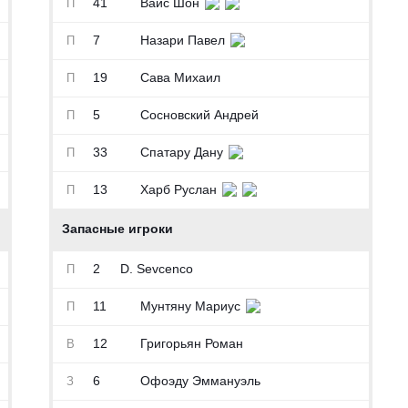
41
Вайс Шон
П
7
Назари Павел
П
19
Сава Михаил
П
5
Сосновский Андрей
П
33
Спатару Дану
П
13
Харб Руслан
П
Запасные игроки
2
D. Sevcenco
П
11
Мунтяну Мариус
П
12
Григорьян Роман
В
6
Офоэду Эммануэль
З