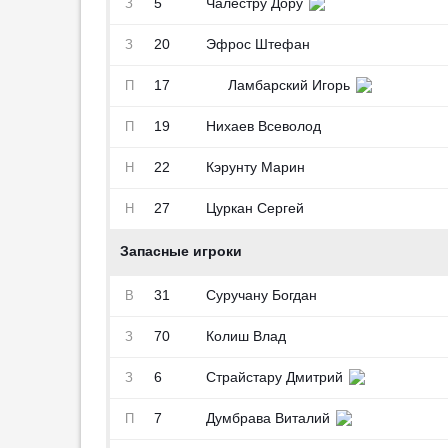
5
Чалестру Дору
З
20
Эфрос Штефан
З
17
Ламбарский Игорь
П
19
Нихаев Всеволод
П
22
Кэрунту Марин
Н
27
Цуркан Сергей
Н
Запасные игроки
31
Суручану Богдан
В
70
Колиш Влад
З
6
Страйстару Дмитрий
З
7
Думбрава Виталий
П