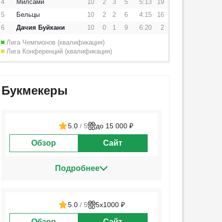
4
Милсами
10
2
3
5
5:13
19
5
Бельцы
10
2
2
6
4:15
16
6
Дачия Буйкани
10
0
1
9
6:20
2
Лига Чемпионов (квалификация)
Лига Конференций (квалификация)
Букмекеры
5.0
/ 5
до 15 000 ₽
Обзор
Сайт
Подробнее
5.0
/ 5
5х1000 ₽
Обзор
Сайт