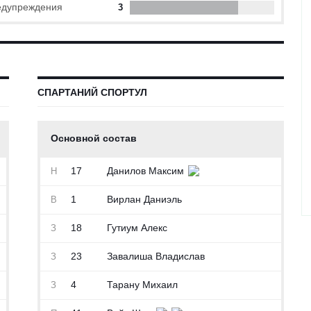
дупреждения
3
СПАРТАНИЙ СПОРТУЛ
Основной состав
17
Данилов Максим
Н
1
Вирлан Даниэль
В
18
Гутиум Алекс
З
23
Завалиша Владислав
З
4
Тарану Михаил
З