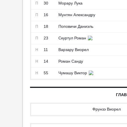
30
Морару Лука
П
16
Мунтян Александру
П
18
Поповичи Даниэль
П
23
Скуртул Роман
П
11
Варзару Виорел
Н
14
Роман Санду
Н
55
Чумашу Виктор
Н
ГЛАВ
Фрунзэ Виорел