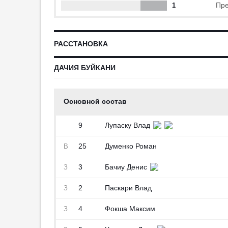
Пре
1
Москвичев: «„Зенит“ должен
забивать больше»
16:52
2
РАССТАНОВКА
Журавель рассказал, какие
сложности могут возникнуть у
ДАЧИЯ БУЙКАНИ
Даку в «Спартаке»
16:44
6
Самедов: «Даку сто процентов
Основной состав
поможет „Спартаку“»
16:36
1
9
Лупаску Влад
Клубы из Испании и Турции
интересуются защитником
25
Думенко Роман
В
«Зенита» Дркушичем
16:31
1
3
Бачиу Денис
З
2
Паскари Влад
З
4
Фокша Максим
З