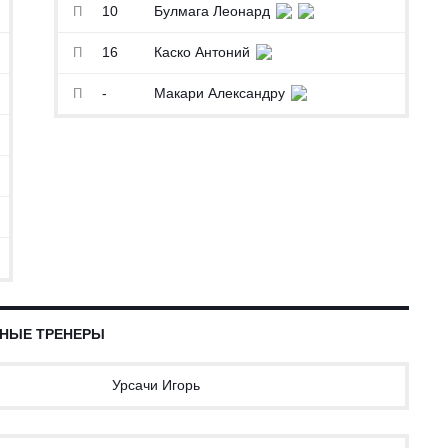
10
Булмага Леонард
П
16
Каско Антоний
П
-
Макари Александру
П
НЫЕ ТРЕНЕРЫ
Урсачи Игорь