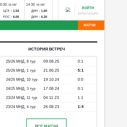
0:30
14:30
17:00
20:00
20:30
,
08 АВГ
,
09 АВГ
,
09 АВГ
,
09 АВГ
,
09 А
ВОЙТИ
ЦСК
-
1.54
ДИН
-
1.60
ЗЕН
-
1.23
СПА
-
2.19
РУБ
-
1
регистрация
РОС
-
6.00
ДИН
-
6.20
РОД
-
15.00
КРА
-
3.05
ОРЕ
-
4
МАТЧИ
ч
Зенит - Родина
Спартак - Краснодар
Рубин -
 Торпедо
Зенит-Ижевск - Торпедо
Калуга - Искра
я
Волгарь - Победа
Волна - Тюмень
Звезда - Луки-
ИСТОРИЯ ВСТРЕЧ
Угадай команду
инск - Динамо Брянск
Авангард - Кристалл-МЭЗ
09.08.25
0:1
25/26 МНД, 8 тур
21.06.25
5:1
25/26 МНД, 1 тур
19.10.24
0:0
24/25 МНД, 10 тур
17.08.24
0:1
24/25 МНД, 3 тур
04.11.23
1:1
23/24 МНД, 11 тур
26.08.23
1:4
23/24 МНД, 4 тур
ВСЕ МАТЧИ