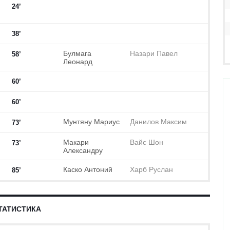
24’
38’
Булмага
Назари Павел
58’
Леонард
60’
60’
Мунтяну Мариус
Данилов Максим
73’
Макари
Вайс Шон
73’
Александру
Каско Антоний
Харб Руслан
85’
ТАТИСТИКА