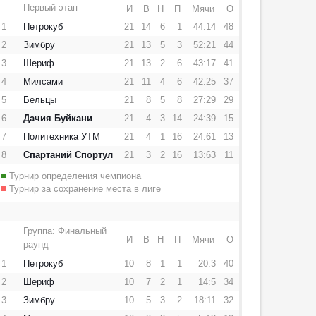
Первый этап
И
В
Н
П
Мячи
О
1
Петрокуб
21
14
6
1
44:14
48
2
Зимбру
21
13
5
3
52:21
44
3
Шериф
21
13
2
6
43:17
41
4
Милсами
21
11
4
6
42:25
37
5
Бельцы
21
8
5
8
27:29
29
6
Дачия Буйкани
21
4
3
14
24:39
15
7
Политехника УТМ
21
4
1
16
24:61
13
8
Спартаний Спортул
21
3
2
16
13:63
11
Турнир определения чемпиона
Турнир за сохранение места в лиге
Группа: Финальный
И
В
Н
П
Мячи
О
раунд
1
Петрокуб
10
8
1
1
20:3
40
2
Шериф
10
7
2
1
14:5
34
3
Зимбру
10
5
3
2
18:11
32