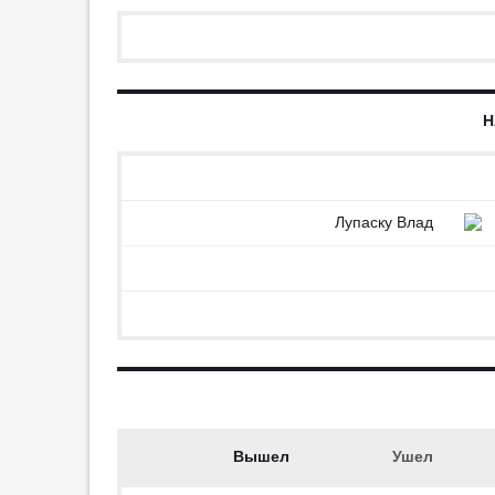
«Сочи» отправится в
Москву на игру с «Торпедо» 7
августа
21:29
2
Н
«Манчестер Юнайтед»
оформил трансфер молодого
колумбийца
20:59
2
Лупаску Влад
Салаху предложили участок
земли в Турции
19:59
5
Лучший игрок ЧМ-2010
возглавил сборную Уругвая
19:37
2
Даку о функциях: «Разница по
сравнению с „Рубином“ будет
большая»
19:20
8
Вышел
Ушел
Каннаваро опроверг