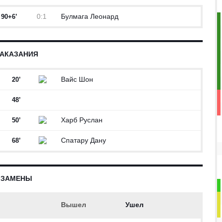
0:1
Булмага Леонард
90+6’
АКАЗАНИЯ
Вайс Шон
20’
48’
Харб Руслан
50’
Спатару Дану
68’
ЗАМЕНЫ
Вышел
Ушел