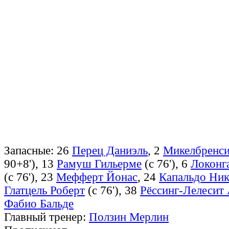
Запасные: 26
Перец Даниэль
, 2
Микелбренси
90+8'), 13
Рамуш Гильерме
(с 76'), 6
Локонг
(с 76'), 23
Мефферт Йонас
, 24
Капальдо Ник
Глатцель Роберт
(с 76'), 38
Рёссинг-Лелесит
Фабио Бальде
Главный тренер:
Ползин Мерлин