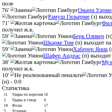
поле
76'
Омари Уарме
Рамуш Гильерме
(з)
выхо
71'
Фил
получил ж.к.
59'
Берк Оливер
(п
Шкарке Тим
(п)
выходит на
59'
Хаберер Яник
(
Шафер Андрас
(п)
выходит 
38'
Мух
получил ж.к.
10'
(н)
- 0:0
Статистика
11
Удары по воротам
16
2
Удары в створ
6
18
Фолы
17
5
Угловые
3