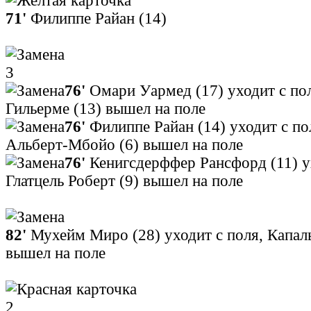
71'
Филиппе Райан (14)
3
76'
Омари Уармед (17) уходит с по
Гильерме (13) вышел на поле
76'
Филиппе Райан (14) уходит с по
Альберт-Мбойо (6) вышел на поле
76'
Кенигсдерффер Рансфорд (11) ух
Глатцель Роберт (9) вышел на поле
82'
Мухейм Миро (28) уходит с поля, Капал
вышел на поле
2