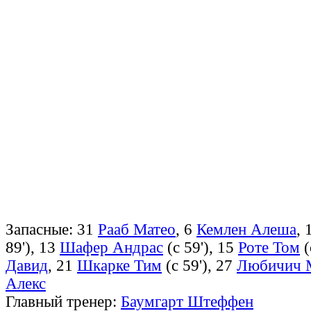
Запасные: 31
Рааб Матео
, 6
Кемлен Алеша
, 
89'), 13
Шафер Андрас
(с 59'), 15
Роте Том
(
Давид
, 21
Шкарке Тим
(с 59'), 27
Любичич 
Алекс
Главный тренер:
Баумгарт Штеффен