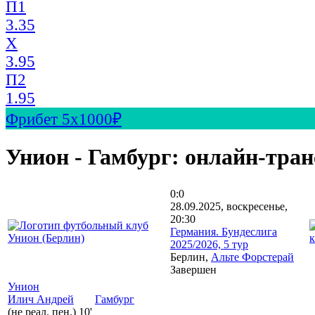
П1
3.35
X
3.95
П2
1.95
Фрибет 5х1000₽
Унион - Гамбург: онлайн-тра
0:0
28.09.2025, воскресенье,
20:30
Германия. Бундеслига
2025/2026, 5 тур
Берлин,
Альте Форстерай
Завершен
Унион
Илич Андрей
Гамбург
(не реал. пен.)
10'