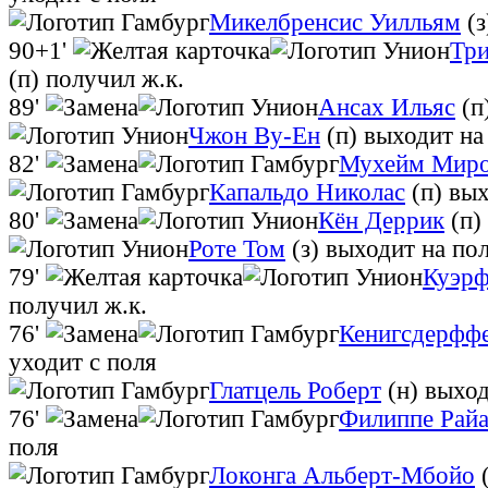
Микелбренсис Уилльям
(з
90+1'
Тр
(п)
получил ж.к.
89'
Ансах Ильяс
(п
Чжон Ву-Ен
(п)
выходит на
82'
Мухейм Мир
Капальдо Николас
(п)
вых
80'
Кён Деррик
(п)
Роте Том
(з)
выходит на по
79'
Куэрф
получил ж.к.
76'
Кенигсдерфф
уходит с поля
Глатцель Роберт
(н)
выход
76'
Филиппе Рай
поля
Локонга Альберт-Мбойо