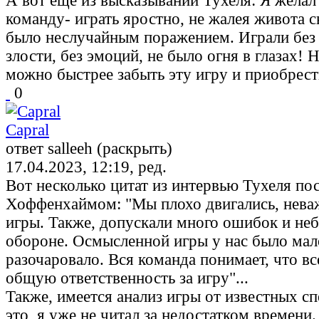
А вот еще из высказываний Тухеля: Я желал
команду- играть яростно, не жалея живота с
было неслучайным поражением. Играли без
злости, без эмоций, не было огня в глазах! 
можно быстрее забыть эту игру и приобрес
0
Capral
ответ salleeh (раскрыть)
17.04.2023, 12:19, ред.
Вот несколько цитат из интервью Тухеля пос
Хоффенхаймом: "Мы плохо двигались, нева
игры. Также, допускали много ошибок и не
обороне. Осмысленной игры у нас было мало
разочаровало. Вся команда понимает, что вс
общую ответственность за игру"...
Также, имеется анализ игры от известных сп
это, я уже не читал за недостатком времени.