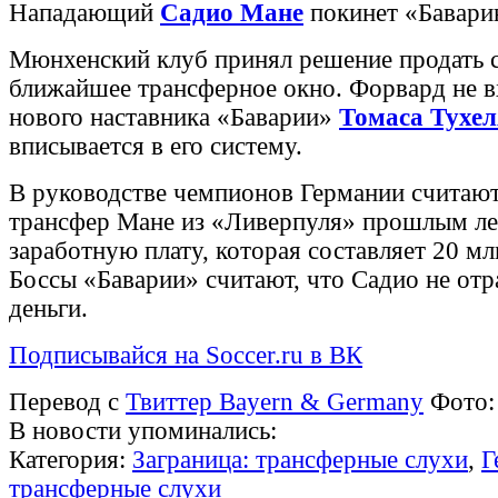
Нападающий
Садио Мане
покинет «Бавари
Мюнхенский клуб принял решение продать с
ближайшее трансферное окно. Форвард не в
нового наставника «Баварии»
Томаса Тухел
вписывается в его систему.
В руководстве чемпионов Германии считаю
трансфер Мане из «Ливерпуля» прошлым ле
заработную плату, которая составляет 20 млн
Боссы «Баварии» считают, что Садио не отр
деньги.
Подписывайся на Soccer.ru в ВК
Перевод с
Твиттер Bayern & Germany
Фото
В новости упоминались:
Категория:
Заграница: трансферные слухи
,
Г
трансферные слухи