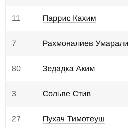
11
Паррис Кахим
7
Рахмоналиев Умарал
80
Зедадка Аким
3
Сольве Стив
27
Пухач Тимотеуш