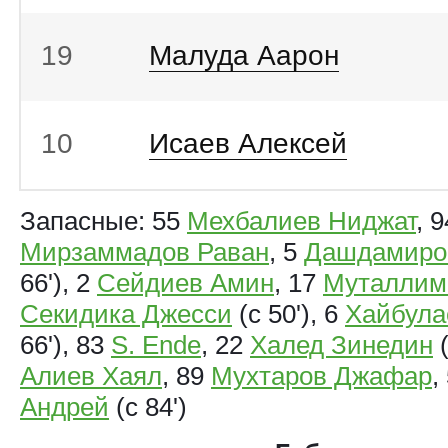
19
Малуда Аарон
10
Исаев Алексей
Запасные: 55
Мехбалиев Ниджат
, 9
Мирзаммадов Раван
, 5
Дашдамиро
66'), 2
Сейдиев Амин
, 17
Муталлим
Секидика Джесси
(с 50'), 6
Хайбула
66'), 83
S. Ende
, 22
Халед Зинедин
(
Алиев Хаял
, 89
Мухтаров Джафар
,
Андрей
(с 84')