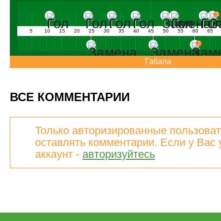
3
5
10
15
20
25
30
35
40
45
50
55
60
65
2
Габала
ВСЕ КОММЕНТАРИИ
Только авторизированные пользоват
оставлять комментарии. Если у Вас 
аккаунт -
авторизуйтесь