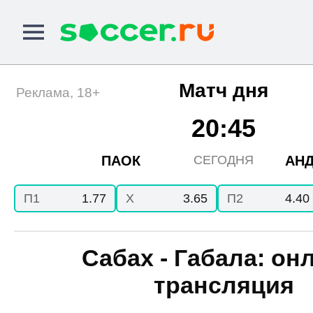
Матч дня
Реклама, 18+
20:45
ПАОК
АНД
СЕГОДНЯ
П1
1.77
X
3.65
П2
4.40
Сабах - Габала: он
трансляция