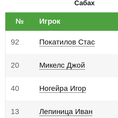
Сабах
№
Игрок
92
Покатилов Стас
20
Микелс Джой
40
Ногейра Игор
13
Лепиница Иван