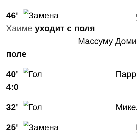
46'
Хаиме
уходит с поля
Массуму Доми
поле
40'
Парр
4:0
32'
Мике
25'