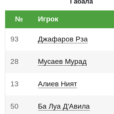
Габала
№
Игрок
93
Джафаров Рза
28
Мусаев Мурад
13
Алиев Ният
50
Ба Луа Д'Авила