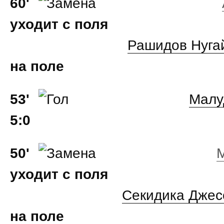
60'
уходит с поля
Рашидов Нуга
на поле
53'
Малу
5:0
50'
уходит с поля
Секидика Джес
на поле