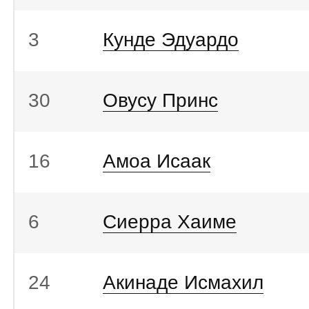
3
Кунде Эдуардо
30
Овусу Принс
16
Амоа Исаак
6
Сиерра Хаиме
24
Акинаде Исмахил