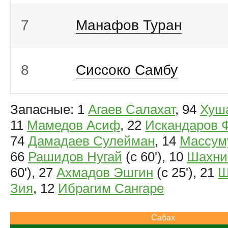
7
Манафов Туран
8
Сиссоко Самбу
Запасные: 1
Агаев Салахат
, 94
Хуш
11
Мамедов Асиф
, 22
Искандаров 
74
Дамадаев Сулейман
, 14
Массум
66
Рашидов Нугай
(с 60'), 10
Шахни
60'), 27
Ахмадов Эшгин
(с 25'), 21
Ш
Зия
, 12
Ибрагим Сангаре
Сабах