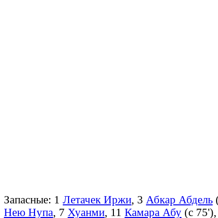
Запасные: 1
Летачек Иржи
, 3
Абкар Абдель
(
Нею Нупа
, 7
Хуанми
, 11
Камара Абу
(с 75')