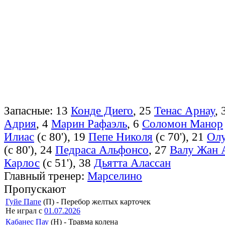
Запасные: 13
Конде Диего
, 25
Тенас Арнау
, 
Адрия
, 4
Марин Рафаэль
, 6
Соломон Манор
Илиас
(с 80'), 19
Пепе Николя
(с 70'), 21
Олу
(с 80'), 24
Педраса Альфонсо
, 27
Валу Жан 
Карлос
(с 51'), 38
Дьятта Алассан
Главный тренер:
Марселино
Пропускают
Гуйе Папе
(П) - Перебор желтых карточек
Не играл с
01.07.2026
Кабанес Пау
(Н) - Травма колена