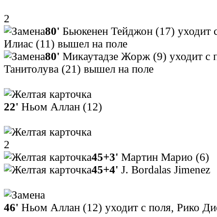
2
80'
Бьюкенен Тейджон (17) уходит 
Илиас (11) вышел на поле
80'
Микаутадзе Жорж (9) уходит с 
Танитолува (21) вышел на поле
22'
Ньом Аллан (12)
2
45+3'
Мартин Марио (6)
45+4'
J. Bordalas Jimenez
46'
Ньом Аллан (12) уходит с поля, Рико Ди