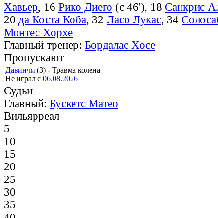
Хавьер
, 16
Рико Диего
(с 46'), 18
Санкрис А
20
да Коста Коба
, 32
Ласо Лукас
, 34
Солоса
Монтес Хорхе
Главный тренер:
Бордалас Хосе
Пропускают
Давинчи
(З) - Травма колена
Не играл с
06.08.2026
Судьи
Главный:
Бускетс Матео
Вильярреал
5
10
15
20
25
30
35
40