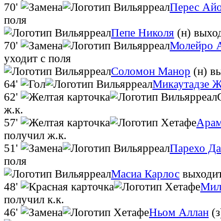
70'
Перес Ай
поля
Пепе Николя
(н)
выход
70'
Молейро 
уходит с поля
Соломон Манор
(н)
вы
64'
Микаутадзе 
62'
ж.к.
57'
Арам
получил ж.к.
51'
Парехо Да
поля
Масиа Карлос
выходит
48'
Мил
получил к.к.
46'
Ньом Аллан
(з