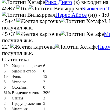
Рико Диего
(з)
выходит на
45+5'
Бьюкенен 
Перес Айосе
(н))
- 1:0
45+4'
J.
получил ж.к.
45+3'
Ма
получил ж.к.
22'
Ньом
получил ж.к.
Статистика
10
Удары по воротам
6
5
Удары в створ
0
19
Фолы
15
5
Угловые
3
6
Офсайды
0
61%
Владение мячом
39%
0
Cэйвы
3
2
Предупреждения
5
0
Удаления
1