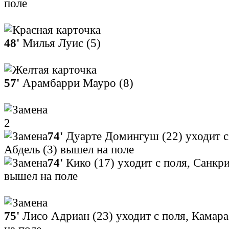
поле
48'
Милья Луис (5)
57'
Арамбарри Мауро (8)
2
74'
Дуарте Домингуш (22) уходит с
Абдель (3) вышел на поле
74'
Кико (17) уходит с поля, Санкр
вышел на поле
75'
Лисо Адриан (23) уходит с поля, Камара