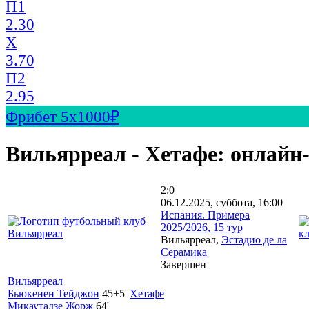
П1
2.30
X
3.70
П2
2.95
Фрибет 5х1000₽
Вильярреал - Хетафе: онлайн
2:0
06.12.2025, суббота, 16:00
Испания. Примера
2025/2026, 15 тур
Вильярреал,
Эстадио де ла
Серамика
Завершен
Вильярреал
Бьюкенен Тейджон
45+5'
Хетафе
Микаутадзе Жорж
64'