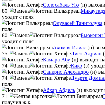
Солосабаль Уго
(п)
выходи
80'
Микаутад
уходит с поля
Олувасей Танитолува
поле
80'
Бьюкенен
уходит с поля
Ахомач Илиас
(н)
вых
75'
Лисо Адриан
(
Камара Абу
(н)
выходит на
74'
Кико
(з)
уходи
Санкрис Алехандро
(н)
вы
74'
Дуарте Домин
поля
Абкар Абдель
(з)
выходит 
71'
получил ж.к.