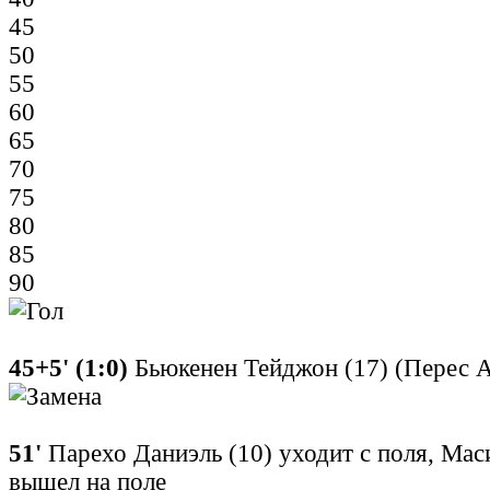
45
50
55
60
65
70
75
80
85
90
45+5' (1:0)
Бьюкенен Тейджон (17) (Перес А
51'
Парехо Даниэль (10) уходит с поля, Мас
вышел на поле