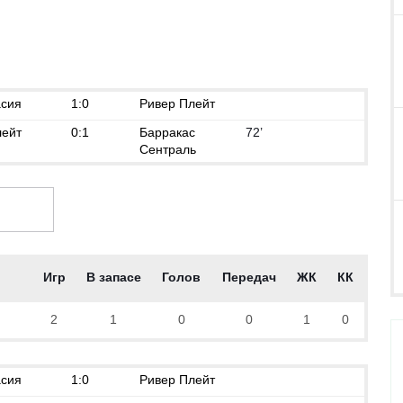
сия
1:0
Ривер Плейт
лейт
0:1
Барракас
72’
Сентраль
Игр
В запасе
Голов
Передач
ЖК
КК
2
1
0
0
1
0
сия
1:0
Ривер Плейт