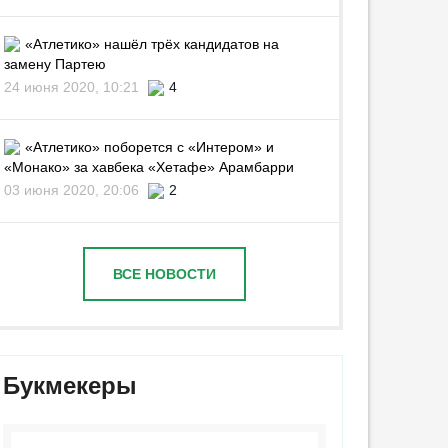
«Атлетико» нашёл трёх кандидатов на
замену Партею
24 июня 2020, 10:21
4
«Атлетико» поборется с «Интером» и
«Монако» за хавбека «Хетафе» Арамбарри
03 июня 2020, 20:06
2
ВСЕ НОВОСТИ
Букмекеры