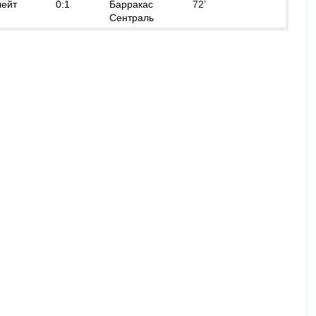
лейт
0:1
Барракас
72’
Сентраль