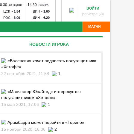
0:30
14:30
17:00
20:00
20:30
,
СЕГОДНЯ
,
ЗАВТРА
,
ЗАВТРА
,
ЗАВТРА
,
ЗАВТ
ВОЙТИ
ЦСК
-
1.54
ДИН
-
1.60
ЗЕН
-
1.23
СПА
-
2.19
РУБ
-
1
регистрация
РОС
-
6.00
ДИН
-
6.20
РОД
-
15.00
КРА
-
3.05
ОРЕ
-
4
МАТЧИ
партак - Краснодар
Рубин - Оренбург
Факел - Ахмат
НОВОСТИ ИГРОКА
Торпедо
Калуга - Искра
Химик - Носта
Квант -
лна - Тюмень
Звезда - Луки-Энергия
БроукБойз -
Угадай команду
Авангард - Кристалл-МЭЗ
СКА - Спартак
Тосно -
«Валенсия» хочет подписать полузащитника
«Хетафе»
22 сентября 2021, 11:58
1
«Манчестер Юнайтед» интересуется
полузащитником «Хетафе»
15 мая 2021, 17:06
1
Арамбарри может перейти в «Торино»
15 ноября 2020, 16:06
2