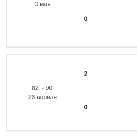
3 мая
0
2
82' - 90'
26 апреля
0