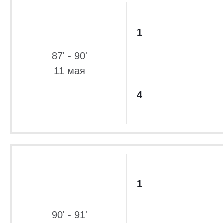
1
87' - 90'
11 мая
4
1
90' - 91'