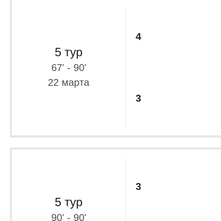
4
5 тур
67' - 90'
22 марта
3
3
5 тур
90' - 90'