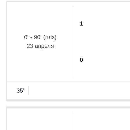
1
0' - 90' (плз)
23 апреля
0
35’