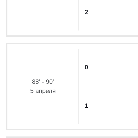
2
0
88' - 90'
5 апреля
1