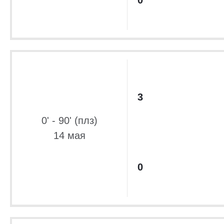
0
3
0' - 90' (плз)
14 мая
0